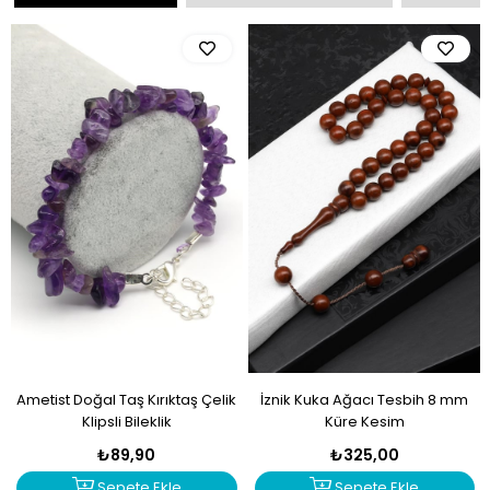
İznik Kuka Ağacı Tesbih 8 mm
Sitrin Doğal Taş Makrome Örme
Küre Kesim
Bileklik Mercimek Kesim
₺325,00
₺149,90
Sepete Ekle
Sepete Ekle