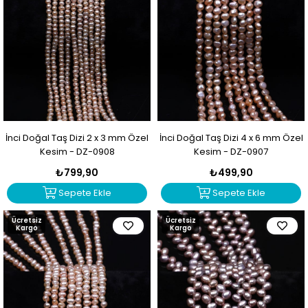
İnci Doğal Taş Dizi 2 x 3 mm Özel
İnci Doğal Taş Dizi 4 x 6 mm Özel
Kesim - DZ-0908
Kesim - DZ-0907
₺799,90
₺499,90
Sepete Ekle
Sepete Ekle
Ücretsiz
Ücretsiz
Kargo
Kargo