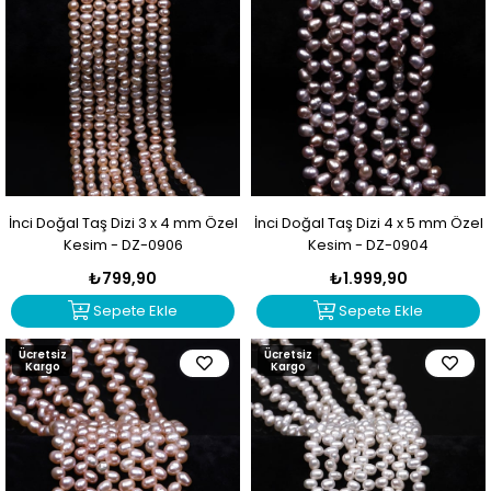
İnci Doğal Taş Dizi 3 x 4 mm Özel
İnci Doğal Taş Dizi 4 x 5 mm Özel
Kesim - DZ-0906
Kesim - DZ-0904
₺799,90
₺1.999,90
Sepete Ekle
Sepete Ekle
Ücretsiz
Ücretsiz
Kargo
Kargo