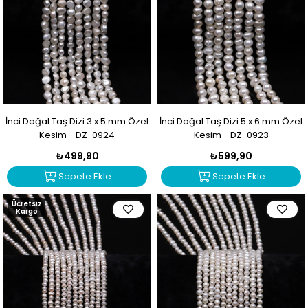
İnci Doğal Taş Dizi 3 x 5 mm Özel
İnci Doğal Taş Dizi 5 x 6 mm Özel
Kesim - DZ-0924
Kesim - DZ-0923
₺499,90
₺599,90
Sepete Ekle
Sepete Ekle
Ücretsiz
Kargo