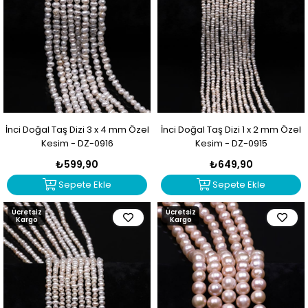
İnci Doğal Taş Dizi 3 x 4 mm Özel
İnci Doğal Taş Dizi 1 x 2 mm Özel
Kesim - DZ-0916
Kesim - DZ-0915
₺599,90
₺649,90
Sepete Ekle
Sepete Ekle
Ücretsiz
Ücretsiz
Kargo
Kargo