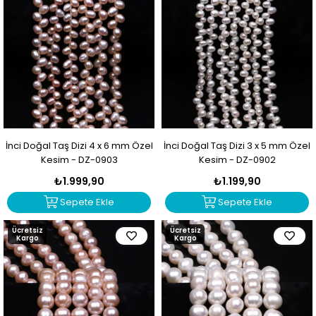
İnci Doğal Taş Dizi 4 x 6 mm Özel
İnci Doğal Taş Dizi 3 x 5 mm Özel
Kesim - DZ-0903
Kesim - DZ-0902
₺1.999,90
₺1.199,90
Sepete Ekle
Sepete Ekle
Ücretsiz
Ücretsiz
Kargo
Kargo