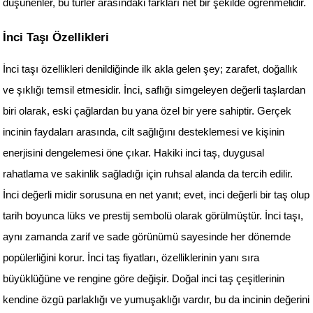
düşünenler, bu türler arasındaki farkları net bir şekilde öğrenmelidir.
İnci Taşı Özellikleri
İnci taşı özellikleri denildiğinde ilk akla gelen şey; zarafet, doğallık 
ve şıklığı temsil etmesidir. İnci, saflığı simgeleyen değerli taşlardan 
biri olarak, eski çağlardan bu yana özel bir yere sahiptir. Gerçek 
incinin faydaları arasında, cilt sağlığını desteklemesi ve kişinin 
enerjisini dengelemesi öne çıkar. Hakiki inci taş, duygusal 
rahatlama ve sakinlik sağladığı için ruhsal alanda da tercih edilir. 
İnci değerli midir sorusuna en net yanıt; evet, inci değerli bir taş olup 
tarih boyunca lüks ve prestij sembolü olarak görülmüştür. İnci taşı, 
aynı zamanda zarif ve sade görünümü sayesinde her dönemde 
popülerliğini korur. İnci taş fiyatları, özelliklerinin yanı sıra 
büyüklüğüne ve rengine göre değişir. Doğal inci taş çeşitlerinin 
kendine özgü parlaklığı ve yumuşaklığı vardır, bu da incinin değerini 