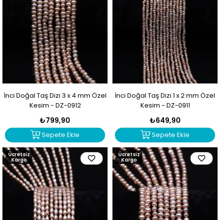
İnci Doğal Taş Dizi 3 x 4 mm Özel
İnci Doğal Taş Dizi 1 x 2 mm Özel
Kesim - DZ-0912
Kesim - DZ-0911
₺799,90
₺649,90
Sepete Ekle
Sepete Ekle
Ücretsiz
Ücretsiz
Kargo
Kargo