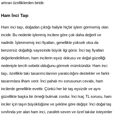
artıran özelliklerden biridir.
Ham İnci Taşı
Ham inci taşı, doğadan çıktığı haliyle hiçbir işlem görmemiş olan 
incidir. Bu nedenle işlenmiş incilere göre çok daha değerli ve 
nadirdir. İşlenmemiş inci fiyatları, genellikle yüksek olsa da 
benzersiz doğallığı sayesinde büyük ilgi görür. İnci taş fiyatları 
değerlendirilirken, ham incilerin eşsiz dokusu ve doğal güzelliği 
nedeniyle tercih sebebi olduğunu görmek mümkündür. Ham inci 
taşı, özellikle takı tasarımcılarının yaratıcılığını destekler ve farklı 
tasarımlara ilham verir. İnci pahalı mı sorusunun cevabı, ham 
incilerde genellikle evettir. Çünkü her bir taş eşsizdir ve aynı 
güzellikte başka bir örneği bulmak zordur. İnci kaç TL sorusu, ham 
inciler için taşın büyüklüğüne ve şekline göre değişir. İnci doğal taş 
sınıfında yer alan ham inci, zarafeti seven ve özel takılar isteyenler 