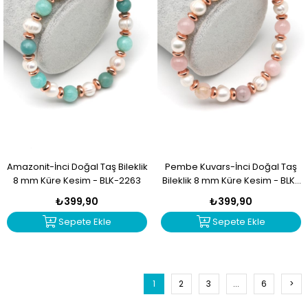
Amazonit-İnci Doğal Taş Bileklik
Pembe Kuvars-İnci Doğal Taş
8 mm Küre Kesim - BLK-2263
Bileklik 8 mm Küre Kesim - BLK-
2262
₺399,90
₺399,90
Sepete Ekle
Sepete Ekle
1
2
3
...
6
>