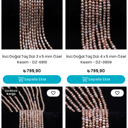
İnci Doğal Taş Dizi 3 x 5 mm Özel
İnci Doğal Taş Dizi 4 x 5 mm Özel
Kesim - DZ-0910
Kesim - DZ-0909
₺799,90
₺799,90
Sepete Ekle
Sepete Ekle
Ücretsiz
Kargo