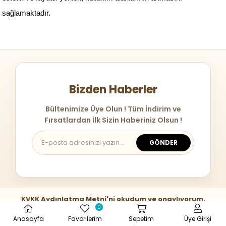
sağlamaktadır.
Bizden Haberler
Bültenimize Üye Olun ! Tüm İndirim ve
Fırsatlardan İlk Sizin Haberiniz Olsun !
GÖNDER
KVKK Aydınlatma Metni'ni okudum ve onaylıyorum.
0
Metni doldurarak Kampanya ve İndirimler ile alakalı mail bildirimi
Anasayfa
Favorilerim
Sepetim
Üye Girişi
almayı onaylamış sayılırsınız.