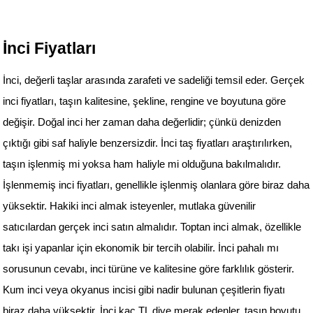
İnci Fiyatları
İnci, değerli taşlar arasında zarafeti ve sadeliği temsil eder. Gerçek 
inci fiyatları, taşın kalitesine, şekline, rengine ve boyutuna göre 
değişir. Doğal inci her zaman daha değerlidir; çünkü denizden 
çıktığı gibi saf haliyle benzersizdir. İnci taş fiyatları araştırılırken, 
taşın işlenmiş mi yoksa ham haliyle mi olduğuna bakılmalıdır. 
İşlenmemiş inci fiyatları, genellikle işlenmiş olanlara göre biraz daha 
yüksektir. Hakiki inci almak isteyenler, mutlaka güvenilir 
satıcılardan gerçek inci satın almalıdır. Toptan inci almak, özellikle 
takı işi yapanlar için ekonomik bir tercih olabilir. İnci pahalı mı 
sorusunun cevabı, inci türüne ve kalitesine göre farklılık gösterir. 
Kum inci veya okyanus incisi gibi nadir bulunan çeşitlerin fiyatı 
biraz daha yüksektir. İnci kaç TL diye merak edenler, taşın boyutu, 