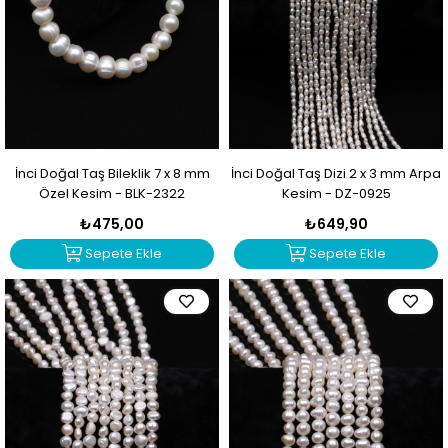
İnci Doğal Taş Bileklik 7 x 8 mm
İnci Doğal Taş Dizi 2 x 3 mm Arpa
Özel Kesim - BLK-2322
Kesim - DZ-0925
₺475,00
₺649,90
Sepete Ekle
Sepete Ekle