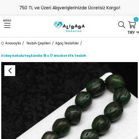
750 TL ve Üzeri Alışverişlerinizde Ücretsiz Kargo!
0
MENU
TRY
Anasayfa
Tesbih Çeşitleri
Ağaç Tesbihler
İri Boy Kokulu Yeşil Andız 15 x 17 Maskot Efe Tesbih