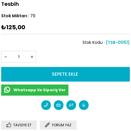
Tesbih
Stok Miktarı
:
79
₺125,00
Stok Kodu
(TSB-0051)
Whatsapp ile Sipariş Ver
TAVSIYE ET
YORUM YAZ