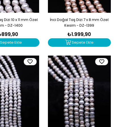
ş Dizi 10 x 11 mm Özel
İnci Doğal Taş Dizi 7 x 8 mm Özel
im - DZ-1400
Kesim - DZ-1399
₺899,90
₺1.999,90
Sepete Ekle
Sepete Ekle