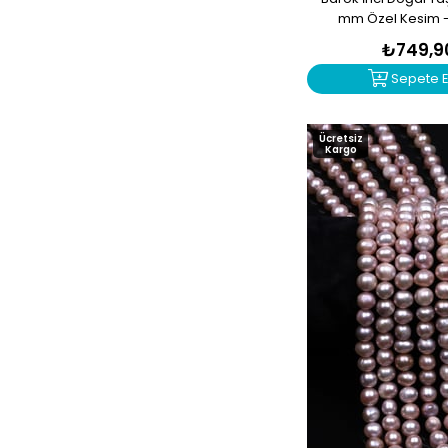
Kalsit
mm Özel Kesim -
Kan Taşı
₺749,9
Kaplan Gözü
Sepete E
Kehribar
Kristal Kuvars
Ücretsiz
Kargo
Krizokol
Krizopras
Kunzit
Kyanit
Labradorit
Lapis Lazuli
Larimar
Lepidolit
Malakit