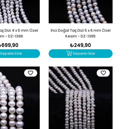
aş Dizi 4 x 5 mm Özel
İnci Doğal Taş Dizi 5 x 6 mm Özel
im - DZ-1396
Kesim - DZ-1395
₺699,90
₺249,90
Sepete Ekle
Sepete Ekle