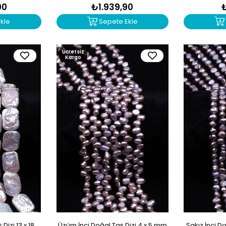
90
₺1.939,90
kle
Sepete Ekle
Ücretsiz
Kargo
Dizi 13 x 18
Üzüm İnci Doğal Taş Dizi 4 x 5 mm
Sakız İnci D