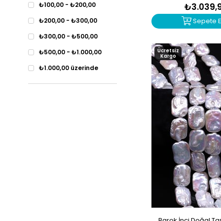
Diopsit
₺100,00 - ₺200,00
₺3.039,
Dumanlı Kuvars
₺200,00 - ₺300,00
Sepete E
Dumortierit
₺300,00 - ₺500,00
Ücretsiz
Florit
₺500,00 - ₺1.000,00
Kargo
Fuksit
₺1.000,00 üzerinde
Garnet-Lal
Güneş Taşı
Havlit
Heliodor
Hematit
İnci
İyolit
Jasper
Kalsedon
Barok İnci Doğal Taş 