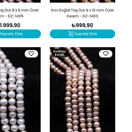
aş Dizi 8 x 9 mm Özel
İnci Doğal Taş Dizi 9 x 10 mm Özel
im - DZ-1405
Kesim - DZ-1403
1.999,90
₺999,90
Sepete Ekle
Sepete Ekle
Ücretsiz
Kargo