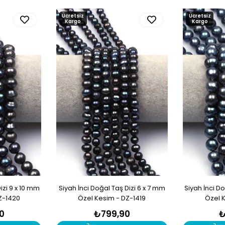
Ücretsiz
Ücretsiz
Kargo
Kargo
izi 9 x 10 mm
Siyah İnci Doğal Taş Dizi 6 x 7 mm
Siyah İnci Do
Z-1420
Özel Kesim - DZ-1419
Özel 
90
₺799,90
₺