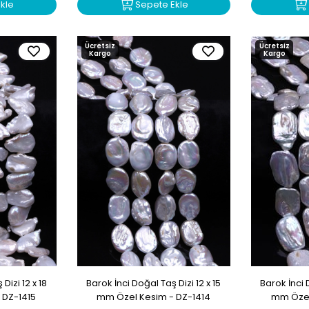
kle
Sepete Ekle
Ücretsiz
Ücretsiz
Kargo
Kargo
Dizi 12 x 18
Barok İnci Doğal Taş Dizi 12 x 15
Barok İnci 
 DZ-1415
mm Özel Kesim - DZ-1414
mm Özel