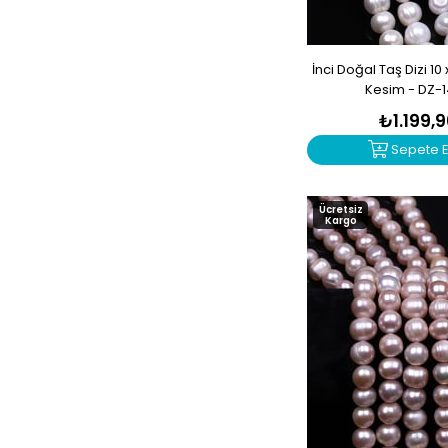
Selenit
Sitrin
İnci Doğal Taş Dizi 10
Sodalit
Kesim - DZ-
Terahertz
₺1.199,
Topaz
Sepete E
Turkuaz
Turmalin
Ücretsiz
Kargo
Unakit
Varisit
Yakut
Yeşim
Zebercet
Zümrüt