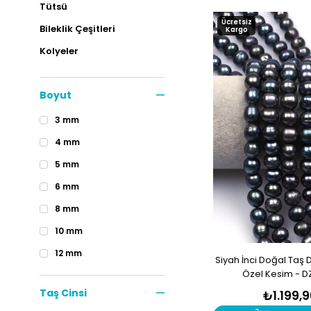
Tütsü
Ücretsiz
Bileklik Çeşitleri
Kargo
Kolyeler
Tesbih Çeşitleri
Boyut
Pandül Çeşitleri
Küpe Çeşitleri
3 mm
Setler
4 mm
Masaj Taşları
5 mm
Anahtarlık
6 mm
Yüzük
8 mm
Doğal Taşlar
10 mm
Doğal Taş Kütleler
12 mm
Siyah İnci Doğal Taş D
Outlet
Özel Kesim - D
Taş Cinsi
₺1.199,