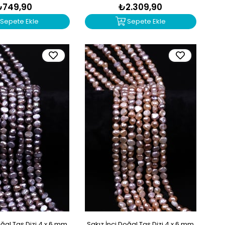
₺749,90
₺2.309,90
Sepete Ekle
Sepete Ekle
oğal Taş Dizi 4 x 6 mm
Sakız İnci Doğal Taş Dizi 4 x 6 mm