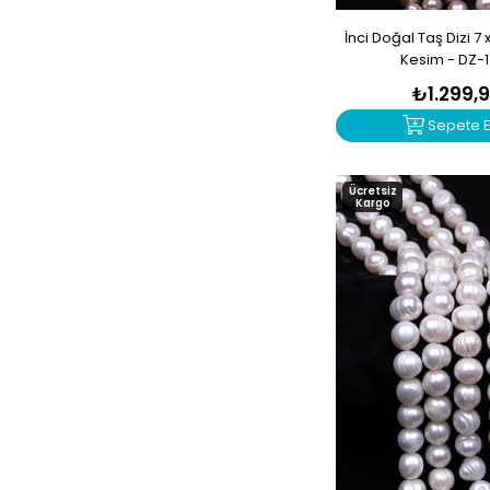
Mercan
İnci Doğal Taş Dizi 7
Moldavit
Kesim - DZ-
Morganit
₺1.299,
Necef
Sepete E
Obsidyen
Oniks
Ücretsiz
Kargo
Opal
Pembe Kuvars
Pirit
Rodokrozit
Rodonit
Rutil Kuvars
Safir
Sedef