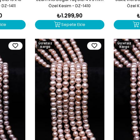
 DZ-1411
Özel Kesim - DZ-1410
Özel K
0
₺1.299,90
kle
Sepete Ekle
Ücretsiz
Ücretsiz
Kargo
Kargo