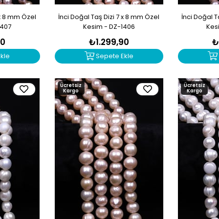
 x 8 mm Özel
İnci Doğal Taş Dizi 7 x 8 mm Özel
İnci Doğal T
1407
Kesim - DZ-1406
Kes
90
₺1.299,90
₺
kle
Sepete Ekle
Ücretsiz
Ücretsiz
Kargo
Kargo