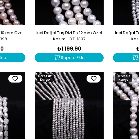
 x 10 mm Özel
İnci Doğal Taş Dizi 11 x 12 mm Özel
İnci Doğal T
1398
Kesim - DZ-1397
Kes
90
₺1.199,90
kle
Sepete Ekle
Ücretsiz
Ücretsiz
Kargo
Kargo