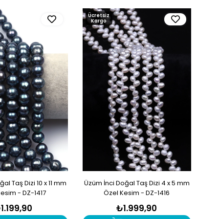
Ücretsiz
Kargo
ğal Taş Dizi 10 x 11 mm
Üzüm İnci Doğal Taş Dizi 4 x 5 mm
Kesim - DZ-1417
Özel Kesim - DZ-1416
1.199,90
₺1.999,90