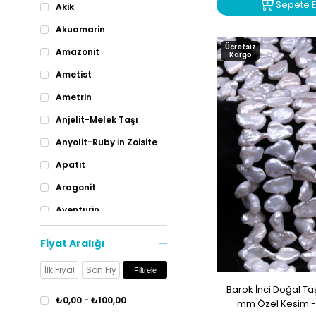
Sepete E
Akik
Akuamarin
Ücretsiz
Amazonit
Kargo
Ametist
Ametrin
Anjelit-Melek Taşı
Anyolit-Ruby İn Zoisite
Apatit
Aragonit
Aventurin
Ay Taşı
Fiyat Aralığı
Azurit
Filtrele
Bronzit
Barok İnci Doğal Taş 
Çeroit
₺0,00 - ₺100,00
mm Özel Kesim -