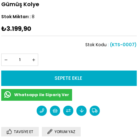
Gümüş Kolye
Stok Miktarı
:
8
₺3.199,90
Stok Kodu
(KTS-0007)
Whatsapp ile Sipariş Ver
TAVSIYE ET
YORUM YAZ