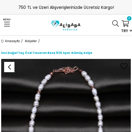
750 TL ve Üzeri Alışverişlerinizde Ücretsiz Kargo!
0
MENU
TRY
Anasayfa
Kolyeler
İnci Doğal Taş Özel Tasarım Rose 925 Ayar Gümüş Kolye