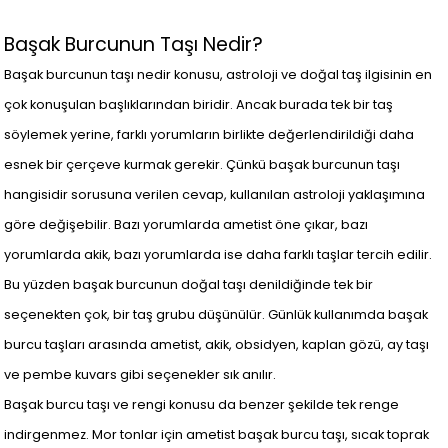
Başak Burcunun Taşı Nedir?
Başak burcunun taşı nedir konusu, astroloji ve doğal taş ilgisinin en
çok konuşulan başlıklarından biridir. Ancak burada tek bir taş
söylemek yerine, farklı yorumların birlikte değerlendirildiği daha
esnek bir çerçeve kurmak gerekir. Çünkü başak burcunun taşı
hangisidir sorusuna verilen cevap, kullanılan astroloji yaklaşımına
göre değişebilir. Bazı yorumlarda ametist öne çıkar, bazı
yorumlarda akik, bazı yorumlarda ise daha farklı taşlar tercih edilir.
Bu yüzden başak burcunun doğal taşı denildiğinde tek bir
seçenekten çok, bir taş grubu düşünülür. Günlük kullanımda başak
burcu taşları arasında ametist, akik, obsidyen, kaplan gözü, ay taşı
ve pembe kuvars gibi seçenekler sık anılır.
Başak burcu taşı ve rengi konusu da benzer şekilde tek renge
indirgenmez. Mor tonlar için ametist başak burcu taşı, sıcak toprak