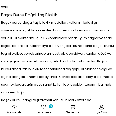
verir.
Başak Burcu Doğal Taş Bileklik
Başak burcu doğal taş bileklik modelleri, kullanım kolaylığı
sayesinde en çok tercih edilen burç temalı aksesuarlar arasında
yer alır. Bileklik formu günlük kombinlere rahat uyum sağlar ve farklı
taşları bir arada kullanmaya da elverişlidir. Bu nedenle başak burcu
taşı bileklik seçeneklerinde ametist, akik, obsidyen, kaplan gözü ve
ay taşı gibi taşların tekli ya da çoklu kombinleri sık görülür. Başak
burcu doğal taş bileklik tasarımlarında taş çapı, bileklik esnekliği ve
ağırlık dengesi önemli detaylardır. Görsel olarak etkileyici bir model
seçmek kadar, gün boyu rahat kullanılabilecek bir tasarım bulmak
da önem taşır.
Başak burcu hangi taşı takmalı konusu bileklik özelinde
0
değerlendirildiğinde, sembolik anlam kadar fiziksel konfor öne çıkar.
Anasayfa
Favorilerim
Sepetim
Üye Girişi
Ametist taşı başak burcu için daha yumuşak tonlu bir alternatif