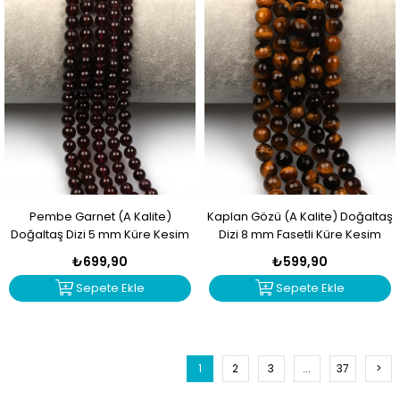
Pembe Garnet (A Kalite)
Kaplan Gözü (A Kalite) Doğaltaş
Doğaltaş Dizi 5 mm Küre Kesim
Dizi 8 mm Fasetli Küre Kesim
₺699,90
₺599,90
Sepete Ekle
Sepete Ekle
1
2
3
...
37
>