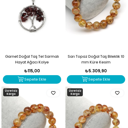
Garnet Doğal Taş Tel Sarmalı
Sarı Topaz Doğal Taş Bileklik 10
Hayat Ağacı Kolye
mm Küre Kesim
₺115,00
₺5.309,90
Sepete Ekle
Sepete Ekle
Ücretsiz
Ücretsiz
Kargo
Kargo