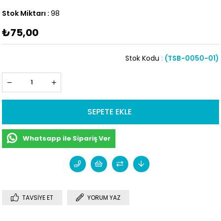
Stok Miktarı
:
98
₺75,00
Stok Kodu
(TSB-0050-01)
Whatsapp ile Sipariş Ver
TAVSIYE ET
YORUM YAZ