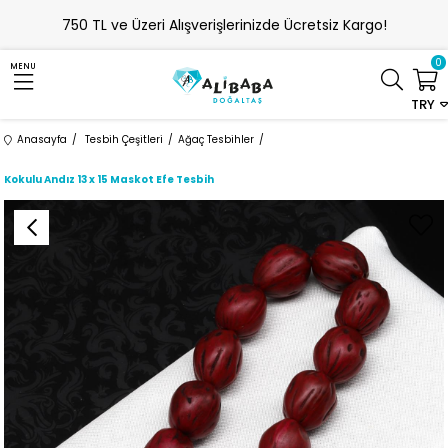
750 TL ve Üzeri Alışverişlerinizde Ücretsiz Kargo!
0
MENU
TRY
Anasayfa
Tesbih Çeşitleri
Ağaç Tesbihler
Kokulu Andız 13 x 15 Maskot Efe Tesbih