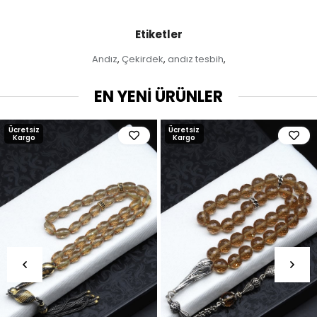
Etiketler
Andız
Çekirdek
andız tesbih
,
,
,
EN YENİ ÜRÜNLER
Ücretsiz
Ücretsiz
Kargo
Kargo