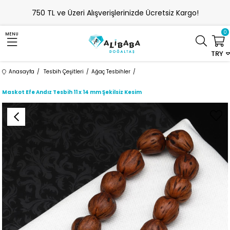
750 TL ve Üzeri Alışverişlerinizde Ücretsiz Kargo!
0
MENU
TRY
Anasayfa
Tesbih Çeşitleri
Ağaç Tesbihler
Maskot Efe Andız Tesbih 11 x 14 mm Şekilsiz Kesim