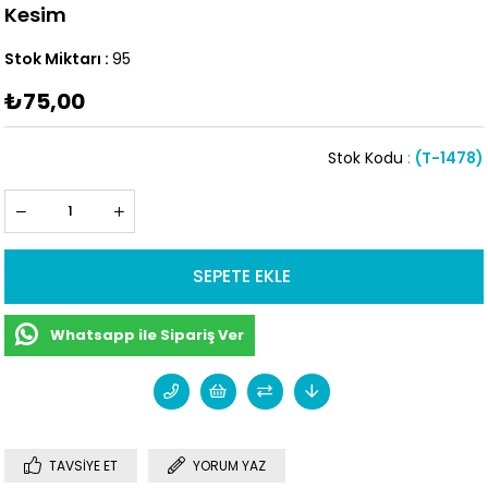
Kesim
Stok Miktarı
:
95
₺75,00
Stok Kodu
(T-1478)
Whatsapp ile Sipariş Ver
TAVSIYE ET
YORUM YAZ