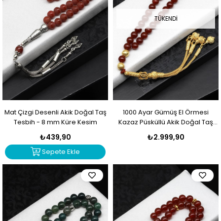
TÜKENDI
Mat Çizgi Desenli Akik Doğal Taş
1000 Ayar Gümüş El Örmesi
Tesbih - 8 mm Küre Kesim
Kazaz Püsküllü Akik Doğal Taş
Küre Kesim Tesbih
₺439,90
₺2.999,90
Sepete Ekle