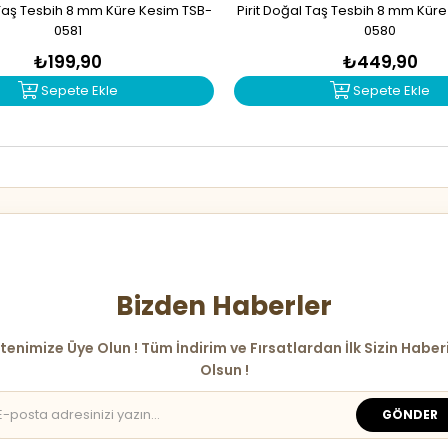
Taş Tesbih 8 mm Küre Kesim TSB-
Pirit Doğal Taş Tesbih 8 mm Kür
0581
0580
₺199,90
₺449,90
Sepete Ekle
Sepete Ekle
Bizden Haberler
tenimize Üye Olun ! Tüm İndirim ve Fırsatlardan İlk Sizin Haber
Olsun !
GÖNDER