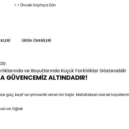
< < Önceki Sayfaya Dön
KLERI
ÜRÜN ÖNERILERI
tir.
klarında ve Boyutlarında Küçük Farklılıklar Gösterebilir
MA GÜVENCEMİZ ALTINDADIR!
 güç, keyif ve iyimserlik veren bir taştır. Metafiziksel olarak hayallerini
razi ve Oğlak