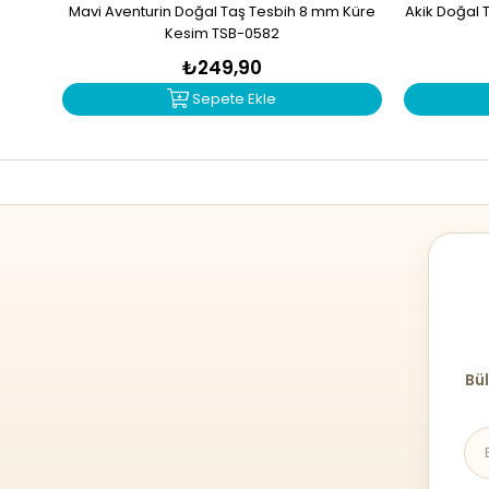
Mavi Aventurin Doğal Taş Tesbih 8 mm Küre
Akik Doğal 
Kesim TSB-0582
₺249,90
Sepete Ekle
Bül