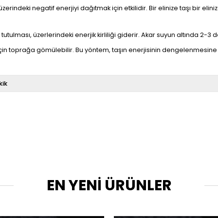
üzerindeki negatif enerjiyi dağıtmak için etkilidir. Bir elinize taşı bir e
utulması, üzerlerindeki enerjik kirliliği giderir. Akar suyun altında 2-3 da
çin toprağa gömülebilir. Bu yöntem, taşın enerjisinin dengelenmesine 
kik
EN YENİ ÜRÜNLER