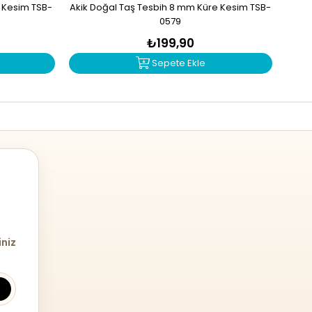
e Kesim TSB-
Akik Doğal Taş Tesbih 8 mm Küre Kesim TSB-
Mad
0579
₺199,90
Sepete Ekle
iniz