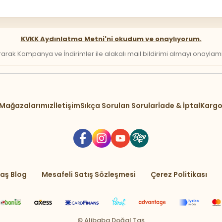
KVKK Aydınlatma Metni'ni okudum ve onaylıyorum.
arak Kampanya ve İndirimler ile alakalı mail bildirimi almayı onaylamış 
Mağazalarımız
İletişim
Sıkça Sorulan Sorular
İade & İptal
Kargo
aş Blog
Mesafeli Satış Sözleşmesi
Çerez Politikası