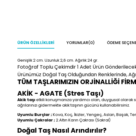
ÜRÜN ÖZELLIKLERI
YORUMLAR
(0)
ÖDEME SEÇENE
Genişlik 2
cm.
Uzunluk 2,6 cm.
Ağırlık 24 gr.
Fotoğraf Toplu Çekimdir 1 Adet Ürün Gönderilecek
Ürünümüz Doğal Taş Olduğundan Renklerinde, Ağırlı
TÜM TAŞLARIMIZIN ORJİNALLİĞİ FİR
AKİK - AGATE (Stres Taşı)
Akik taşı
etkili konuşmanıza yardımcı olan, duygusal olarak size
ağrılarınızı gidermekte akik taşının gücünü kullanabilirsiniz.
Uyumlu Burçlar ;
Kova, Koç, İkizler, Yengeç, Aslan, Başak, Te
Uyumlu Çakralar ;
2.Altın Karın Çakrası (Sakral)
Doğal Taş Nasıl Arındırılır?