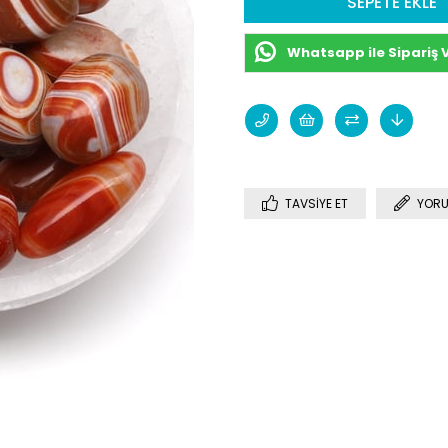
Whatsapp ile Sipariş 
TAVSIYE ET
YORU