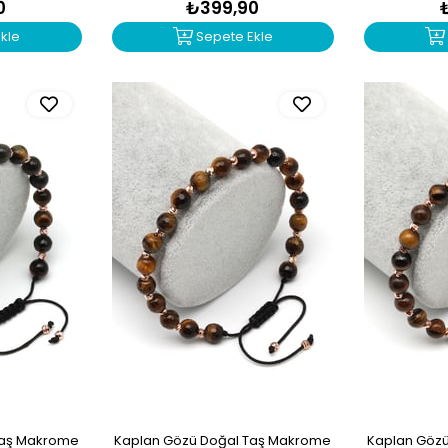
0
₺399,90
kle
Sepete Ekle
Taş Makrome
Kaplan Gözü Doğal Taş Makrome
Kaplan Göz