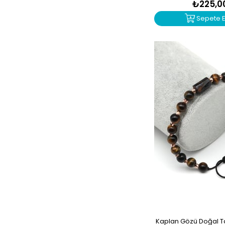
₺225,0
Sepete E
Kaplan Gözü Doğal 