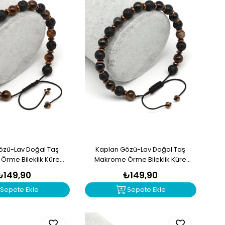
özü-Lav Doğal Taş
Kaplan Gözü-Lav Doğal Taş
rme Bileklik Küre
Makrome Örme Bileklik Küre
im - BMK-682
Kesim - BMK-678
₺149,90
₺149,90
Sepete Ekle
Sepete Ekle