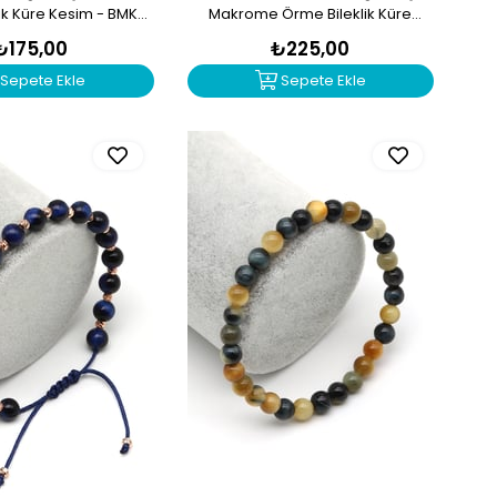
ik Küre Kesim - BMK-
Makrome Örme Bileklik Küre
647
Kesim - BMK-645
₺175,00
₺225,00
Sepete Ekle
Sepete Ekle