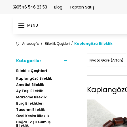
0546 546 23 53
Blog
Toptan Satış
MENU
Anasayfa
Bileklik Çeşitleri
Kaplangözü Bileklik
Kategoriler
Fiyata Göre (Artan)
Bileklik Çeşitleri
Kaplangözü Bileklik
Ametist Bileklik
Kaplangözü 
Ay Taşı Bileklik
Makrome Bileklik
Burç Bileklikleri
Tasarım Bileklik
Özel Kesim Bileklik
Doğal Taşlı Gümüş
Bileklik