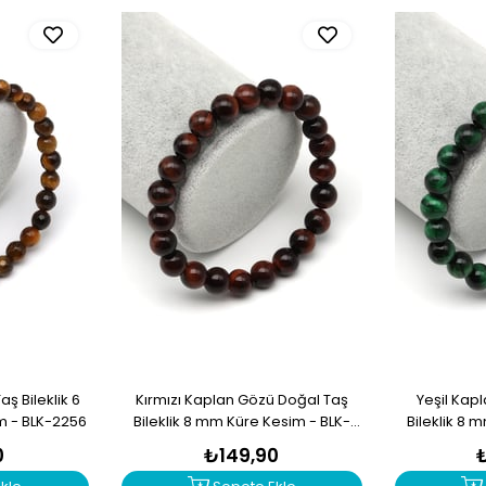
ş Bileklik 6
Kırmızı Kaplan Gözü Doğal Taş
Yeşil Kap
m - BLK-2256
Bileklik 8 mm Küre Kesim - BLK-
Bileklik 8 
2253
0
₺149,90