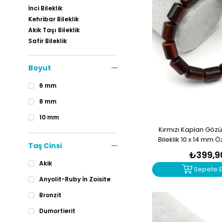
İnci Bileklik
Kehribar Bileklik
Akik Taşı Bileklik
Safir Bileklik
Zümrüt Bileklik
Çakra Bileklik
Boyut
6 mm
8 mm
10 mm
Kırmızı Kaplan Göz
Bileklik 10 x 14 mm 
Taş Cinsi
BLK-244
₺399,9
Akik
Sepete E
Anyolit-Ruby İn Zoisite
Bronzit
Dumortierit