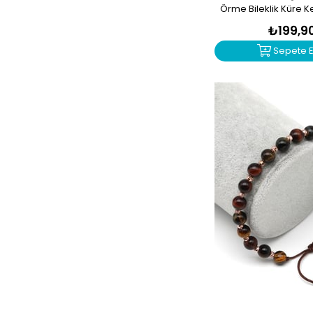
Örme Bileklik Küre 
665
₺199,9
Sepete E