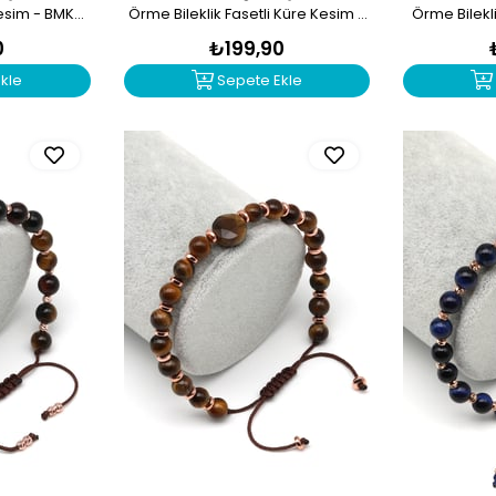
Kesim - BMK-
Örme Bileklik Fasetli Küre Kesim -
Örme Bilekl
BMK-660
0
₺199,90
kle
Sepete Ekle