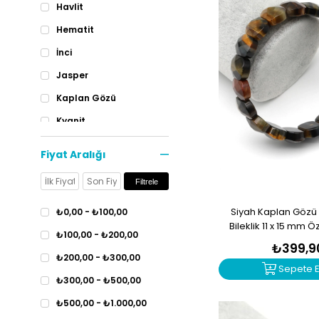
Havlit
Hematit
İnci
Jasper
Kaplan Gözü
Kyanit
Lapis Lazuli
Fiyat Aralığı
Oniks
Filtrele
Pembe Kuvars
Siyah Kaplan Gözü
Sedef
₺0,00 - ₺100,00
Bileklik 11 x 15 mm 
Sitrin
₺100,00 - ₺200,00
BLK-239
₺399,9
Turkuaz
₺200,00 - ₺300,00
Sepete E
Varisit
₺300,00 - ₺500,00
Yeşim
₺500,00 - ₺1.000,00