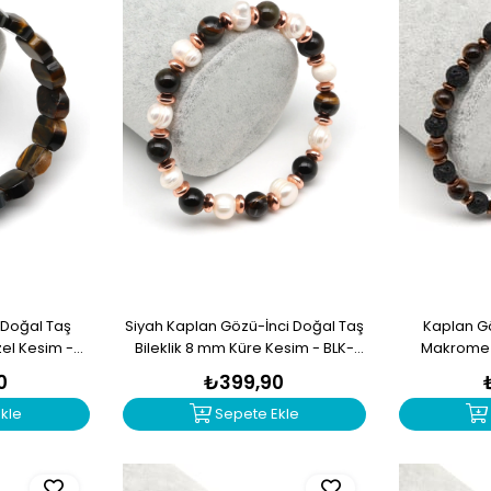
 Doğal Taş
Siyah Kaplan Gözü-İnci Doğal Taş
Kaplan G
Özel Kesim -
Bileklik 8 mm Küre Kesim - BLK-
Makrome Ö
0
2307
Kes
0
₺399,90
kle
Sepete Ekle