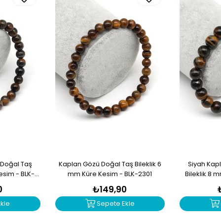
 Doğal Taş
Kaplan Gözü Doğal Taş Bileklik 6
Siyah Kap
esim - BLK-
mm Küre Kesim - BLK-2301
Bileklik 8 
0
₺149,90
kle
Sepete Ekle