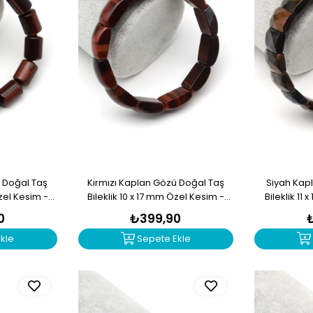
ü Doğal Taş
Kırmızı Kaplan Gözü Doğal Taş
Siyah Kap
Özel Kesim -
Bileklik 10 x 17 mm Özel Kesim -
Bileklik 11
9
BLK-2405
0
₺399,90
kle
Sepete Ekle