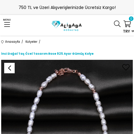
750 TL ve Üzeri Alışverişlerinizde Ücretsiz Kargo!
0
MENU
TRY
Anasayfa
Kolyeler
İnci Doğal Taş Özel Tasarım Rose 925 Ayar Gümüş Kolye