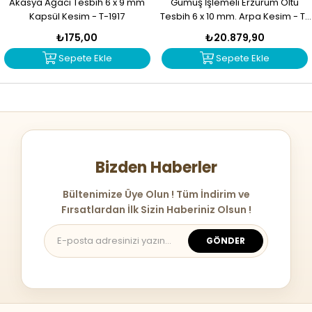
Akasya Ağacı Tesbih 6 x 9 mm
Gümüş İşlemeli Erzurum Oltu
Kapsül Kesim - T-1917
Tesbih 6 x 10 mm. Arpa Kesim - T-
1916
₺175,00
₺20.879,90
Sepete Ekle
Sepete Ekle
Bizden Haberler
Bültenimize Üye Olun ! Tüm İndirim ve
Fırsatlardan İlk Sizin Haberiniz Olsun !
GÖNDER