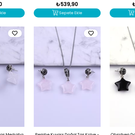
0
₺539,90
kle
Sepete Ekle
 Taş Merkaba
Pembe Kuvars Doğal Taş Kolye -
Obsidyen Do