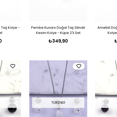
Taş Kolye -
Pembe Kuvars Doğal Taş Silindir
Ametist Doğ
et
Kesim Kolye - Küpe 2'li Set
Kolye
0
₺349,90
TÜKENDI