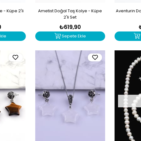
e - Küpe 2'li
Ametist Doğal Taş Kolye - Küpe
Aventurin D
2'li Set
0
₺619,90
kle
Sepete Ekle