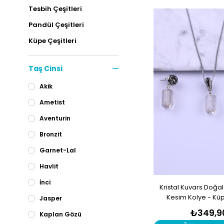
Tesbih Çeşitleri
Pandül Çeşitleri
Küpe Çeşitleri
Masaj Taşları
Taş Cinsi
Anahtarlık
Akik
Dizi Taş
Ametist
Yüzük
Aventurin
Doğal Taşlar
Bronzit
Doğal Taş Kütleler
Garnet-Lal
Outlet
Havlit
İnci
Kristal Kuvars Doğal 
Kesim Kolye - Küpe
Jasper
₺349,9
Kaplan Gözü