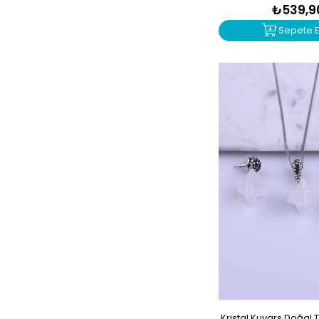
₺539,9
Sepete E
Kristal Kuvars Doğal