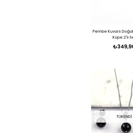
Pembe Kuvars Doğal 
Küpe 2'li S
₺349,9
TÜKENDI