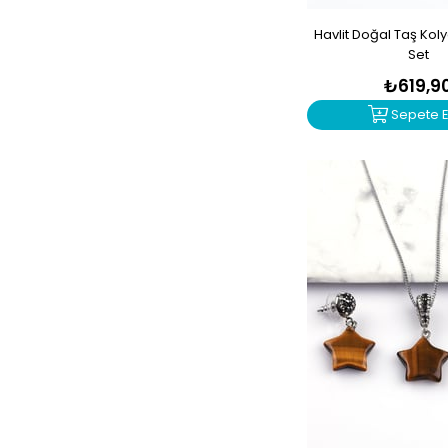
Havlit Doğal Taş Koly
Set
₺619,9
Sepete E