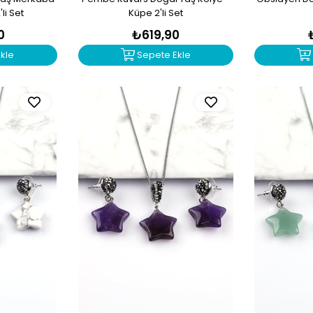
li Set
Küpe 2'li Set
0
₺619,90
kle
Sepete Ekle