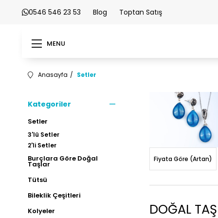
0546 546 23 53
Blog
Toptan Satış
MENU
Anasayfa
Setler
Kategoriler
Setler
3'lü Setler
2'li Setler
Burçlara Göre Doğal
Fiyata Göre (Artan)
Taşlar
Tütsü
Bileklik Çeşitleri
DOĞAL TAŞ 
Kolyeler