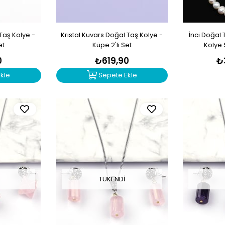
Taş Kolye -
Kristal Kuvars Doğal Taş Kolye -
İnci Doğal
et
Küpe 2'li Set
Kolye 
0
₺619,90
₺
kle
Sepete Ekle
TÜKENDI