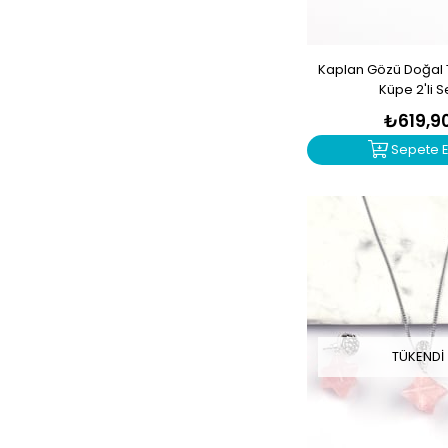
Kaplan Gözü Doğal 
Küpe 2'li S
₺619,9
Sepete E
TÜKENDI