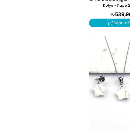
Kolye - Küpe 2'
₺539,9
Sepete E