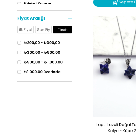
Sepete E
Kristal Kuvars
Lapis Lazuli
Fiyat Aralığı
Malakit
Filtrele
Obsidyen
Pembe Kuvars
₺200,00 - ₺300,00
Sodalit
₺300,00 - ₺500,00
Yeşim
₺500,00 - ₺1.000,00
Zebercet
₺1.000,00 üzerinde
Zultanit-Diaspor
Lapis Lazuli Doğal 
Kolye - Küpe 2'