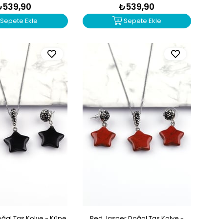
₺539,90
₺539,90
Sepete Ekle
Sepete Ekle
ğal Taş Kolye - Küpe
Red Jasper Doğal Taş Kolye -