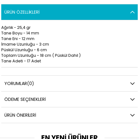
ÜRÜN ÖZELLIKLERI
Ağırlık - 25,4 gr
Tane Boyu - 14 mm
Tane Eni - 12 mm
İmame Uzunluğu - 3
cm
Püskül Uzunluğu - 6 cm
Toplam Uzunluğu - 18 cm ( Püskül Dahil )
Tane Adeti - 17 Adet
YORUMLAR
(0)
ÖDEME SEÇENEKLERI
ÜRÜN ÖNERILERI
EN YENİ ÜRÜNLER