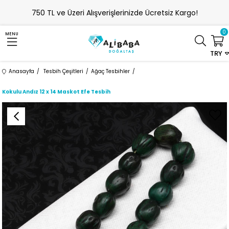
750 TL ve Üzeri Alışverişlerinizde Ücretsiz Kargo!
0
MENU
TRY
Anasayfa
Tesbih Çeşitleri
Ağaç Tesbihler
Kokulu Andız 12 x 14 Maskot Efe Tesbih