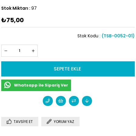
Stok Miktarı
:
97
₺75,00
Stok Kodu
(TSB-0052-01)
Whatsapp ile Sipariş Ver
TAVSIYE ET
YORUM YAZ