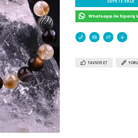
Whatsapp ile Sipariş 
TAVSIYE ET
YORU