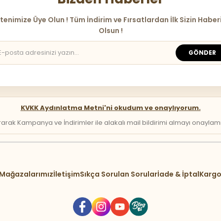
tenimize Üye Olun ! Tüm İndirim ve Fırsatlardan İlk Sizin Haber
Olsun !
GÖNDER
KVKK Aydınlatma Metni'ni okudum ve onaylıyorum.
arak Kampanya ve İndirimler ile alakalı mail bildirimi almayı onaylamış 
Mağazalarımız
İletişim
Sıkça Sorulan Sorular
İade & İptal
Kargo