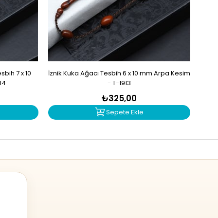
bih 7 x 10
İznik Kuka Ağacı Tesbih 6 x 10 mm Arpa Kesim
İzn
14
- T-1913
₺325,00
Sepete Ekle