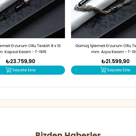
meli Erzurum Oltu Tesbih 8 x 10
Gümüş İşlemeli Erzurum Oltu Tes
. Kapsül Kesim - T-1915
mm. Arpa Kesim - T-19
₺23.759,90
₺21.599,90
Sepete Ekle
Sepete Ekle
Bizden Haberler