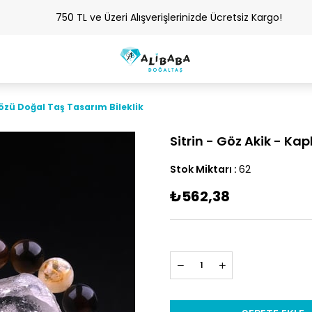
750 TL ve Üzeri Alışverişlerinizde Ücretsiz Kargo!
Gözü Doğal Taş Tasarım Bileklik
Sitrin - Göz Akik - Ka
Stok Miktarı
:
62
₺562,38