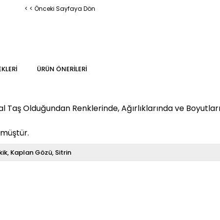
< < Önceki Sayfaya Dön
KLERI
ÜRÜN ÖNERILERI
 Taş Olduğundan Renklerinde, Ağırlıklarında ve Boyutların
ümüştür.
kik
Kaplan Gözü
Sitrin