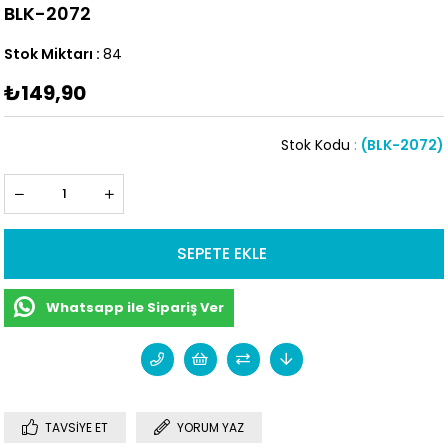
BLK-2072
Stok Miktarı
:
84
₺149,90
Stok Kodu
(BLK-2072)
Whatsapp ile Sipariş Ver
TAVSIYE ET
YORUM YAZ