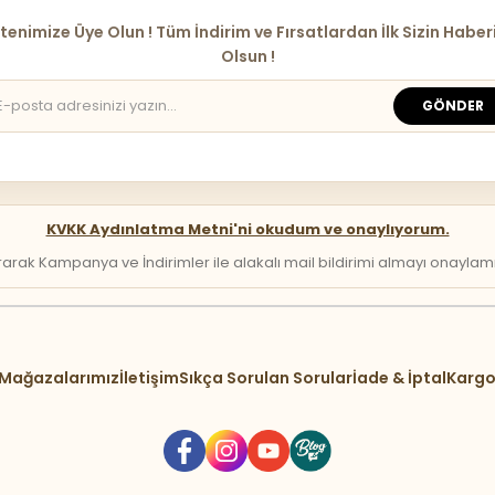
tenimize Üye Olun ! Tüm İndirim ve Fırsatlardan İlk Sizin Haber
Olsun !
GÖNDER
KVKK Aydınlatma Metni'ni okudum ve onaylıyorum.
arak Kampanya ve İndirimler ile alakalı mail bildirimi almayı onaylamış 
Mağazalarımız
İletişim
Sıkça Sorulan Sorular
İade & İptal
Kargo