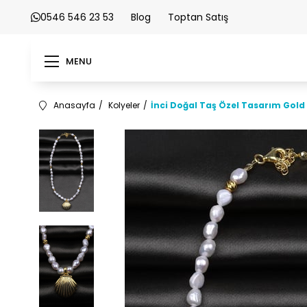
0546 546 23 53
Blog
Toptan Satış
MENU
Anasayfa
Kolyeler
İnci Doğal Taş Özel Tasarım Gol