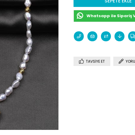
Whatsapp ile Sipariş 
TAVSIYE ET
YORU