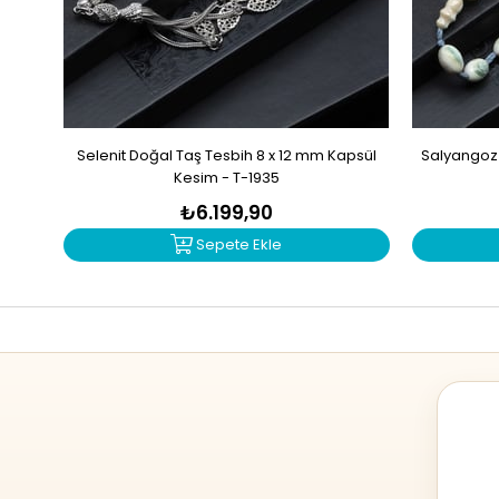
Selenit Doğal Taş Tesbih 8 x 12 mm Kapsül
Salyangoz 
Kesim - T-1935
₺6.199,90
Sepete Ekle