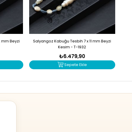
2 mm Beyzi
Salyangoz Kabuğu Tesbih 7 x 11 mm Beyzi
Zu
Kesim - T-1932
₺6.479,90
Sepete Ekle