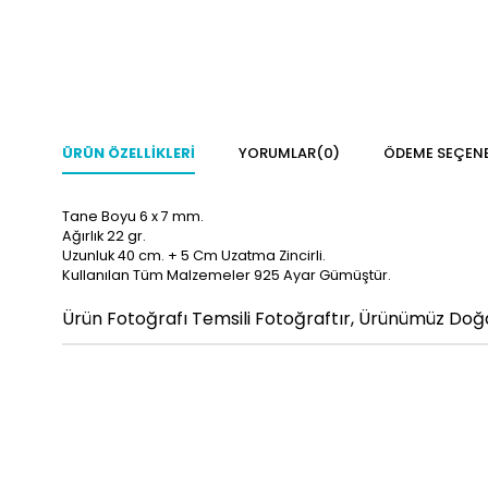
ÜRÜN ÖZELLIKLERI
YORUMLAR
(0)
ÖDEME SEÇENE
Tane Boyu 6 x 7 mm.
Ağırlık 22 gr.
Uzunluk 40 cm. + 5 Cm Uzatma Zincirli.
Kullanılan Tüm Malzemeler 925 Ayar Gümüştür.
Ürün Fotoğrafı Temsili Fotoğraftır, Ürünümüz Doğal