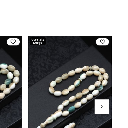
Ücretsiz
Ücre
Kargo
Kar