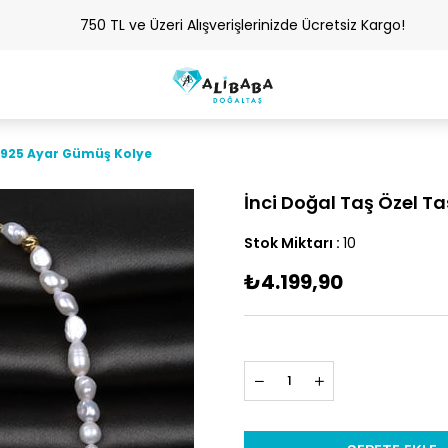
750 TL ve Üzeri Alışverişlerinizde Ücretsiz Kargo!
d 925 Ayar Gümüş Kolye
İnci Doğal Taş Özel 
Stok Miktarı
:
10
₺4.199,90