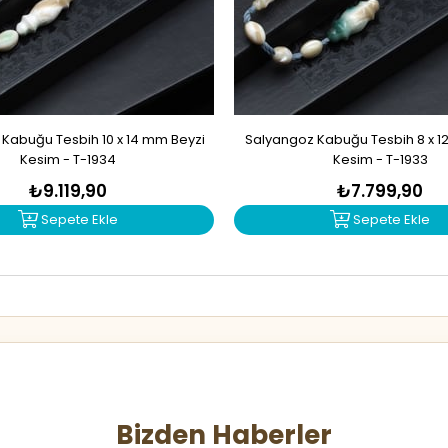
Kabuğu Tesbih 10 x 14 mm Beyzi
Salyangoz Kabuğu Tesbih 8 x 1
Kesim - T-1934
Kesim - T-1933
₺9.119,90
₺7.799,90
Sepete Ekle
Sepete Ekle
Bizden Haberler