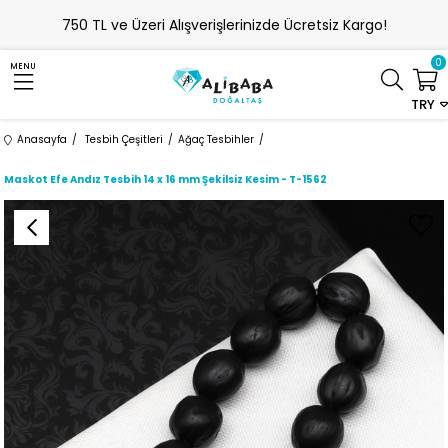
750 TL ve Üzeri Alışverişlerinizde Ücretsiz Kargo!
0
MENU
TRY
Anasayfa
Tesbih Çeşitleri
Ağaç Tesbihler
Maskot Efe Andız Tesbih 14 x 16 mm Şekilsiz Kesim - T-1562