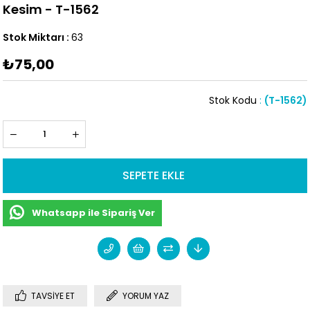
Kesim - T-1562
Stok Miktarı
:
63
₺75,00
Stok Kodu
(T-1562)
Whatsapp ile Sipariş Ver
TAVSIYE ET
YORUM YAZ