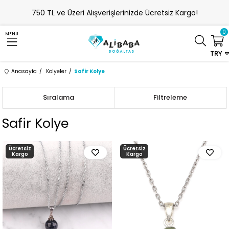
750 TL ve Üzeri Alışverişlerinizde Ücretsiz Kargo!
0
MENU
TRY
Anasayfa
Kolyeler
Safir Kolye
Sıralama
Filtreleme
Safir Kolye
Ücretsiz
Ücretsiz
Kargo
Kargo