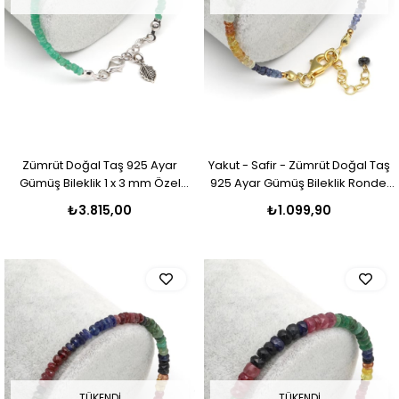
Zümrüt Doğal Taş 925 Ayar
Yakut - Safir - Zümrüt Doğal Taş
Gümüş Bileklik 1 x 3 mm Özel
925 Ayar Gümüş Bileklik Rondel
Kesim - BLK-2122
Kesim - BLK-2027
₺3.815,00
₺1.099,90
TÜKENDI
TÜKENDI