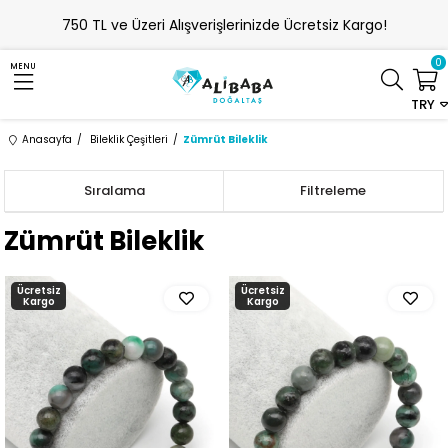
750 TL ve Üzeri Alışverişlerinizde Ücretsiz Kargo!
0
MENU
TRY
Anasayfa
Bileklik Çeşitleri
Zümrüt Bileklik
Sıralama
Filtreleme
Zümrüt Bileklik
Ücretsiz
Ücretsiz
Kargo
Kargo