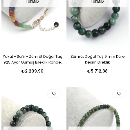
TÜKENDI
TÜKENDI
Yakut - Safir - Zümrüt Doğal Taş
Zümrüt Doğal Taş 9 mm Küre
925 Ayar Gümüş Bileklik Rondel
Kesim Bileklik
Kesim - BLK-2022
₺2.209,90
₺5.712,38