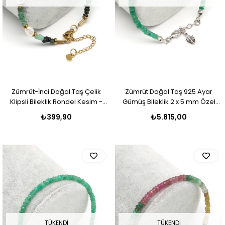
Zümrüt-İnci Doğal Taş Çelik
Zümrüt Doğal Taş 925 Ayar
Klipsli Bileklik Rondel Kesim -
Gümüş Bileklik 2 x 5 mm Özel
BLK-2318
Kesim - BLK-2124
₺399,90
₺5.815,00
TÜKENDI
TÜKENDI