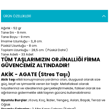
ÜRÜN ÖZELLIKLERI
Ağırlık - 52 gr
Tane Eni - 9 mm.
Tane Boyu - 9 mm.
İmame Uzunluğu - 3,,8 cm.
Püskül Uzunluğu - 8 cm.
Toplam Uzunluğu - 28,5 cm. ( Püskül Dahil )
Tane Adeti - 33 Adet
TÜM TAŞLARIMIZIN ORJİNALLİĞİ FİRMA
GÜVENCEMİZ ALTINDADIR!
AKİK - AGATE (Stres Taşı)
Akik taşı
etkili konuşmanıza yardımcı olan, duygusal olarak size
güç, keyif ve iyimserlik veren bir taştır. Metafiziksel olarak
hayallerinizi ve ideallerinizi gerçekleştirmekde, fiziksel olarak ise
ağrılarınızı gidermekte akik taşının gücünü kullanabilirsiniz.
Uyumlu Burçlar ;
Kova, Koç, İkizler, Yengeç, Aslan, Başak, Terazi ve
Oğlak
Uyumlu Çakralar ;
2.Altın Karın Çakrası (Sakral)