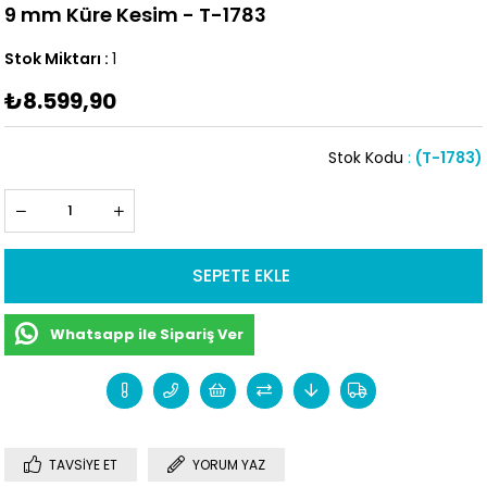
9 mm Küre Kesim - T-1783
Stok Miktarı
:
1
₺8.599,90
Stok Kodu
(T-1783)
Whatsapp ile Sipariş Ver
TAVSIYE ET
YORUM YAZ