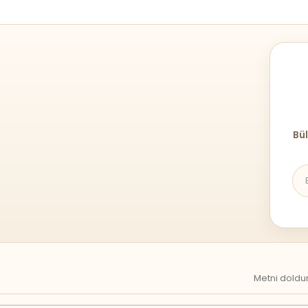
Bül
Metni doldur