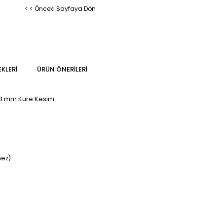
< < Önceki Sayfaya Dön
KLERI
ÜRÜN ÖNERILERI
- 8 mm Küre Kesim
mez)