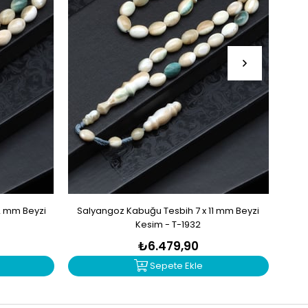
2 mm Beyzi
Salyangoz Kabuğu Tesbih 7 x 11 mm Beyzi
Zu
Kesim - T-1932
₺6.479,90
Sepete Ekle