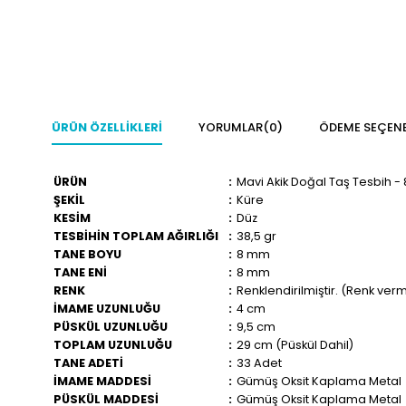
ÜRÜN ÖZELLIKLERI
YORUMLAR
(0)
ÖDEME SEÇENE
ÜRÜN
:
Mavi Akik Doğal Taş Tesbih 
ŞEKİL
:
Küre
KESİM
:
Düz
TESBİHİN TOPLAM AĞIRLIĞI
:
38,5 gr
TANE BOYU
:
8 mm
TANE ENİ
:
8 mm
RENK
:
Renklendirilmiştir. (Renk ver
İMAME UZUNLUĞU
:
4 cm
PÜSKÜL UZUNLUĞU
:
9,5 cm
TOPLAM UZUNLUĞU
:
29 cm (Püskül Dahil)
TANE ADETİ
:
33 Adet
İMAME MADDESİ
:
Gümüş Oksit Kaplama Metal
PÜSKÜL MADDESİ
:
Gümüş Oksit Kaplama Metal