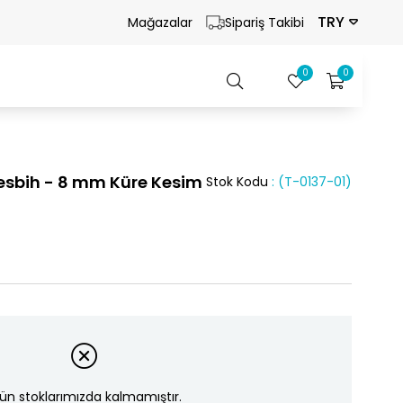
TRY
Mağazalar
Sipariş Takibi
0
0
Tesbih - 8 mm Küre Kesim
Stok Kodu
(T-0137-01)
ün stoklarımızda kalmamıştır.