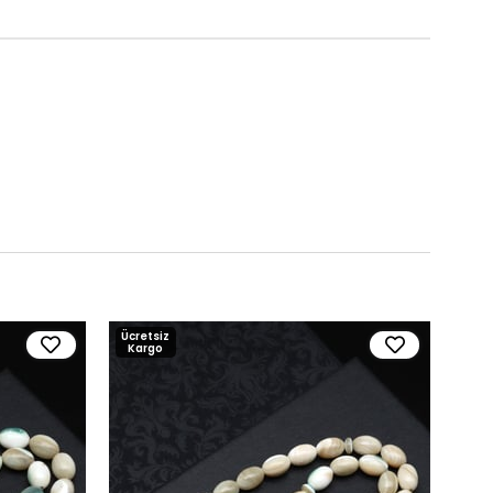
Ücretsiz
Ücre
Kargo
Kar