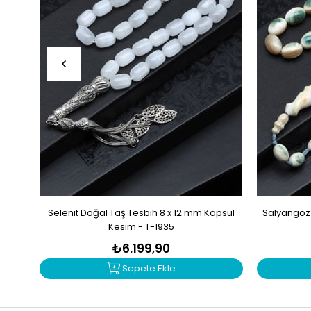
Selenit Doğal Taş Tesbih 8 x 12 mm Kapsül
Salyangoz 
Kesim - T-1935
₺6.199,90
Sepete Ekle