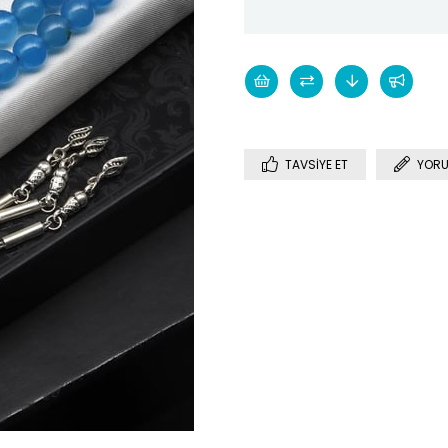
TAVSIYE ET
YORU