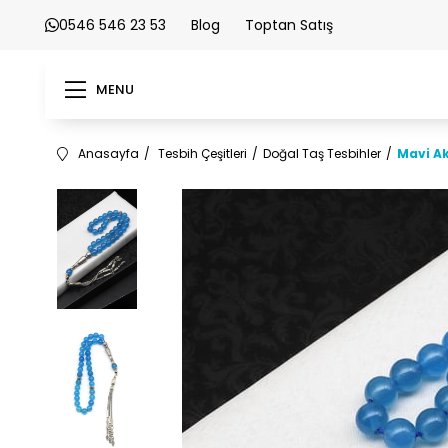
0546 546 23 53
Blog
Toptan Satış
MENU
Anasayfa
Tesbih Çeşitleri
Doğal Taş Tesbihler
Mavi Ak