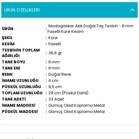
ÜRÜN ÖZELLIKLERI
Madagaskar Akik Doğal Taş Tesbih - 8 mm
ÜRÜN
:
Fasetli Küre Kesim
ŞEKİL
:
Küre
KESİM
:
Fasetli
TESBİHİN TOPLAM
:
36,6 gr
AĞIRLIĞI
TANE BOYU
:
8 mm
TANE ENİ
:
8 mm
RENK
:
Doğal Renk
İMAME UZUNLUĞU
:
4 cm
PÜSKÜL UZUNLUĞU
:
9,5 cm
TOPLAM UZUNLUĞU
:
29 cm (Püskül Dahil)
TANE ADETİ
:
33 Adet
İMAME MADDESİ
:
Gümüş Oksit Kaplama Metal
PÜSKÜL MADDESİ
:
Gümüş Oksit Kaplama Metal