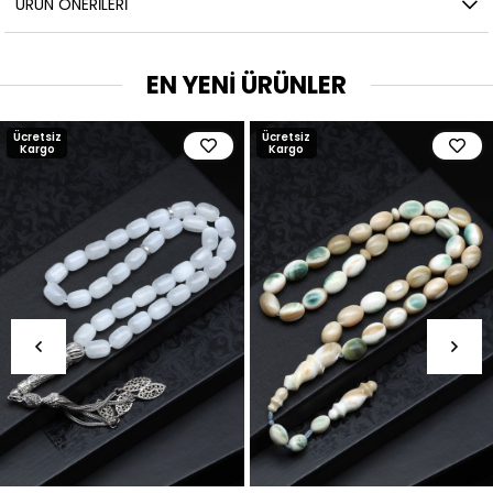
ÜRÜN ÖNERILERI
EN YENİ ÜRÜNLER
Ücretsiz
Ücretsiz
Kargo
Kargo