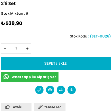
2'li Set
Stok Miktarı
:
9
₺539,90
Stok Kodu
(SET-0026)
Whatsapp ile Sipariş Ver
TAVSIYE ET
YORUM YAZ