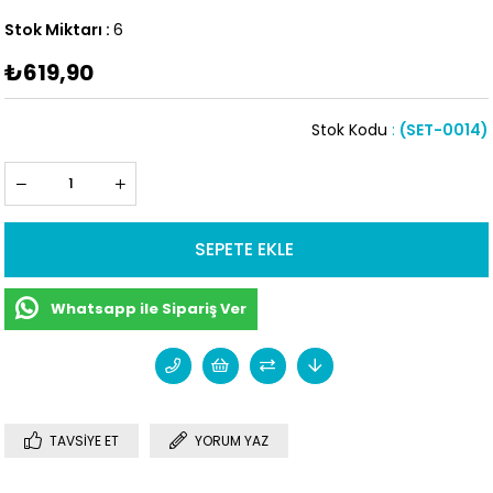
Stok Miktarı
:
6
₺619,90
Stok Kodu
(SET-0014)
Whatsapp ile Sipariş Ver
TAVSIYE ET
YORUM YAZ