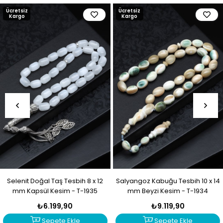
Ücretsiz
Ücretsiz
Kargo
Kargo
Selenit Doğal Taş Tesbih 8 x 12
Salyangoz Kabuğu Tesbih 10 x 14
mm Kapsül Kesim - T-1935
mm Beyzi Kesim - T-1934
₺6.199,90
₺9.119,90
Sepete Ekle
Sepete Ekle