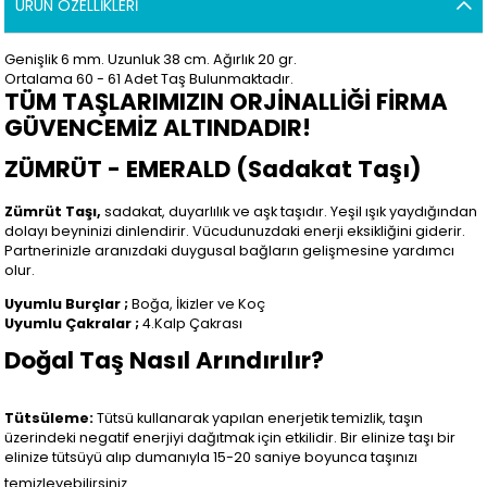
ÜRÜN ÖZELLIKLERI
Genişlik 6 mm. Uzunluk 38 cm. Ağırlık 20 gr.
Ortalama 60 - 61 Adet Taş Bulunmaktadır.
TÜM TAŞLARIMIZIN ORJİNALLİĞİ FİRMA
GÜVENCEMİZ ALTINDADIR!
ZÜMRÜT - EMERALD (Sadakat Taşı)
Zümrüt Taşı,
sadakat, duyarlılık ve aşk taşıdır. Yeşil ışık yaydığından
dolayı beyninizi dinlendirir. Vücudunuzdaki enerji eksikliğini giderir.
Partnerinizle aranızdaki duygusal bağların gelişmesine yardımcı
olur.
Uyumlu Burçlar ;
Boğa, İkizler ve Koç
Uyumlu Çakralar ;
4.Kalp Çakrası
Doğal Taş Nasıl Arındırılır?
Tütsüleme:
Tütsü kullanarak yapılan enerjetik temizlik, taşın
üzerindeki negatif enerjiyi dağıtmak için etkilidir. Bir elinize taşı bir
elinize tütsüyü alıp dumanıyla 15-20 saniye boyunca taşınızı
temizleyebilirsiniz.