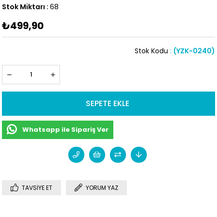
Stok Miktarı
:
68
₺499,90
Stok Kodu
(YZK-0240)
Whatsapp ile Sipariş Ver
TAVSIYE ET
YORUM YAZ