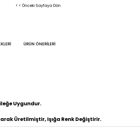
< < Önceki Sayfaya Dön
KLERI
ÜRÜN ÖNERILERI
Bileğe Uygundur.
rak Üretilmiştir, Işığa Renk Değiştirir.