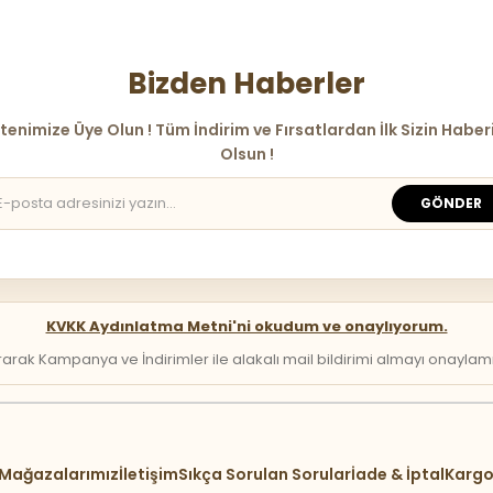
Bizden Haberler
tenimize Üye Olun ! Tüm İndirim ve Fırsatlardan İlk Sizin Haber
Olsun !
GÖNDER
KVKK Aydınlatma Metni'ni okudum ve onaylıyorum.
arak Kampanya ve İndirimler ile alakalı mail bildirimi almayı onaylamış 
Mağazalarımız
İletişim
Sıkça Sorulan Sorular
İade & İptal
Kargo