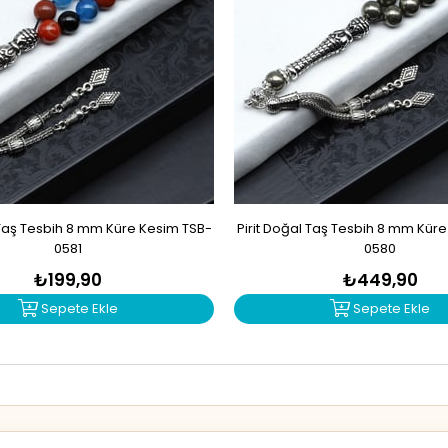
Taş Tesbih 8 mm Küre Kesim TSB-
Pirit Doğal Taş Tesbih 8 mm Kür
0581
0580
₺199,90
₺449,90
Sepete Ekle
Sepete Ekle