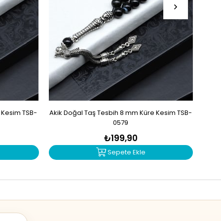
e Kesim TSB-
Akik Doğal Taş Tesbih 8 mm Küre Kesim TSB-
Mad
0579
₺199,90
Sepete Ekle