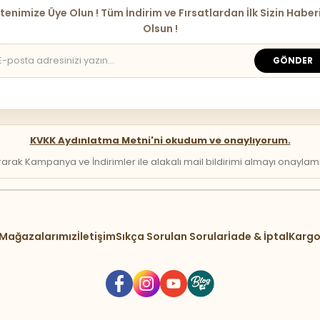
tenimize Üye Olun ! Tüm İndirim ve Fırsatlardan İlk Sizin Haber
Olsun !
GÖNDER
KVKK Aydınlatma Metni'ni okudum ve onaylıyorum.
arak Kampanya ve İndirimler ile alakalı mail bildirimi almayı onaylamış 
Mağazalarımız
İletişim
Sıkça Sorulan Sorular
İade & İptal
Kargo