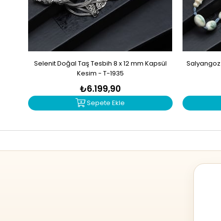
Selenit Doğal Taş Tesbih 8 x 12 mm Kapsül
Salyangoz 
Kesim - T-1935
₺6.199,90
Sepete Ekle