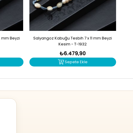
2 mm Beyzi
Salyangoz Kabuğu Tesbih 7 x 11 mm Beyzi
Zu
Kesim - T-1932
₺6.479,90
Sepete Ekle