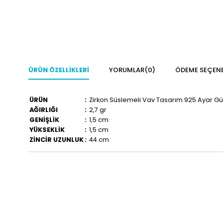
ÜRÜN ÖZELLIKLERI
YORUMLAR
(0)
ÖDEME SEÇENE
ÜRÜN
:
Zirkon Süslemeli Vav Tasarım 925 Ayar G
AĞIRLIĞI
:
2,7 gr
GENİŞLİK
:
1,5 cm
YÜKSEKLİK
:
1,5 cm
ZİNCİR UZUNLUK
:
44 cm