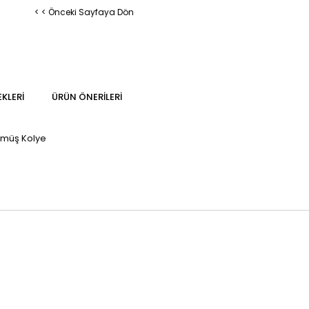
< < Önceki Sayfaya Dön
KLERI
ÜRÜN ÖNERILERI
ümüş Kolye