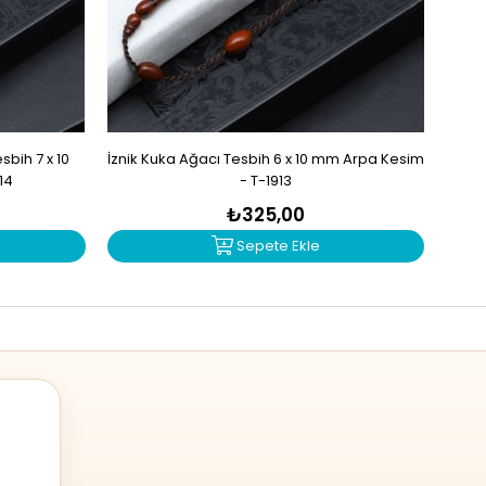
bih 7 x 10
İznik Kuka Ağacı Tesbih 6 x 10 mm Arpa Kesim
İzn
14
- T-1913
₺325,00
Sepete Ekle