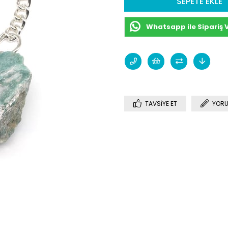
Whatsapp ile Sipariş 
TAVSIYE ET
YORU