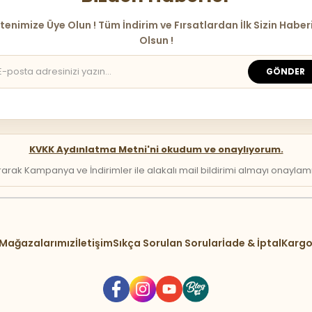
tenimize Üye Olun ! Tüm İndirim ve Fırsatlardan İlk Sizin Haber
Olsun !
GÖNDER
KVKK Aydınlatma Metni'ni okudum ve onaylıyorum.
arak Kampanya ve İndirimler ile alakalı mail bildirimi almayı onaylamış 
Mağazalarımız
İletişim
Sıkça Sorulan Sorular
İade & İptal
Kargo