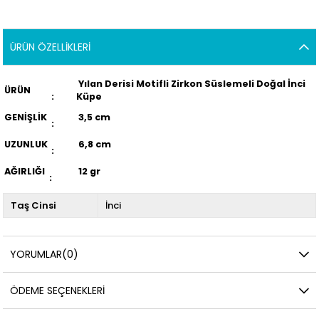
ÜRÜN ÖZELLIKLERI
Yılan Derisi Motifli Zirkon Süslemeli Doğal İnci
ÜRÜN
:
Küpe
GENİŞLİK
3,5 cm
:
UZUNLUK
6,8 cm
:
AĞIRLIĞI
12 gr
:
Taş Cinsi
İnci
YORUMLAR
(0)
ÖDEME SEÇENEKLERI