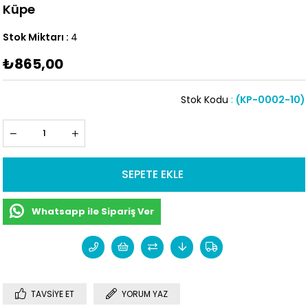
Küpe
Stok Miktarı
:
4
₺865,00
Stok Kodu
(KP-0002-10)
Whatsapp ile Sipariş Ver
TAVSIYE ET
YORUM YAZ