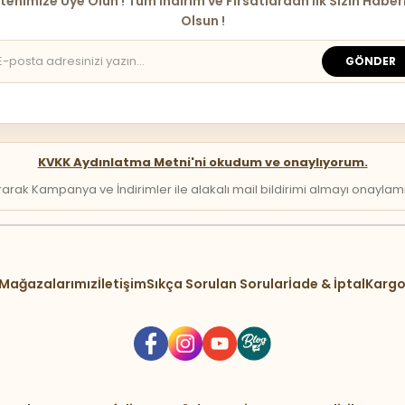
tenimize Üye Olun ! Tüm İndirim ve Fırsatlardan İlk Sizin Haber
Olsun !
GÖNDER
KVKK Aydınlatma Metni'ni okudum ve onaylıyorum.
arak Kampanya ve İndirimler ile alakalı mail bildirimi almayı onaylamış 
Mağazalarımız
İletişim
Sıkça Sorulan Sorular
İade & İptal
Kargo