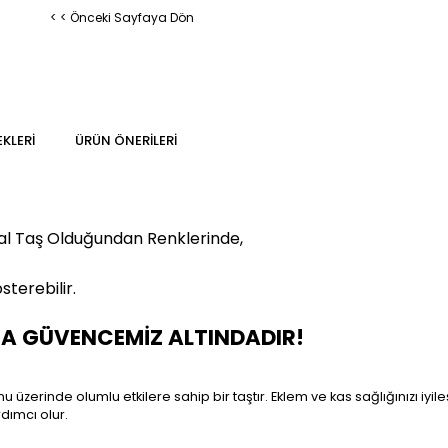
< < Önceki Sayfaya Dön
KLERI
ÜRÜN ÖNERILERI
al Taş Olduğundan Renklerinde,
sterebilir.
MA GÜVENCEMİZ ALTINDADIR!
 üzerinde olumlu etkilere sahip bir taştır. Eklem ve kas sağlığınızı iyi
dımcı olur.