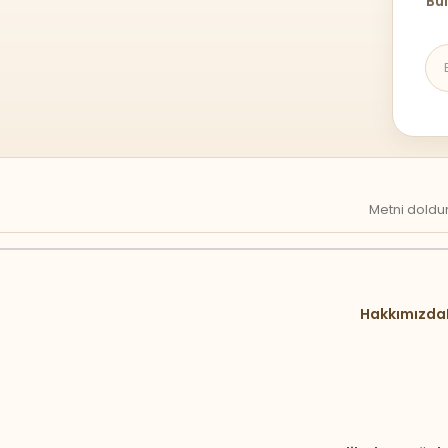
Bül
Metni doldur
Hakkımızda