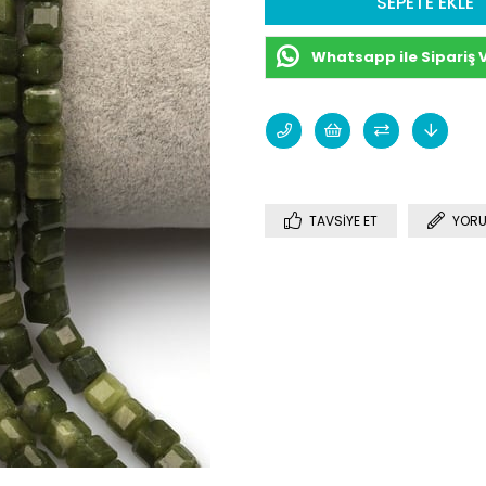
Whatsapp ile Sipariş 
TAVSIYE ET
YORU