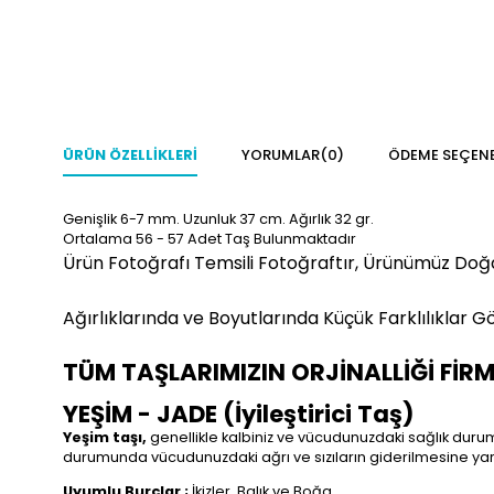
ÜRÜN ÖZELLIKLERI
YORUMLAR
(0)
ÖDEME SEÇENE
Genişlik 6-7 mm. Uzunluk 37 cm. Ağırlık 32 gr.
Ortalama 56 - 57 Adet Taş Bulunmaktadır
Ürün Fotoğrafı Temsili Fotoğraftır, Ürünümüz Doğ
Ağırlıklarında ve Boyutlarında Küçük Farklılıklar Gö
TÜM TAŞLARIMIZIN ORJİNALLİĞİ FİR
YEŞİM - JADE (İyileştirici Taş)
Yeşim taşı,
genellikle kalbiniz ve vücudunuzdaki sağlık durumu
durumunda vücudunuzdaki ağrı ve sızıların giderilmesine yar
Uyumlu Burçlar ;
İkizler, Balık ve Boğa