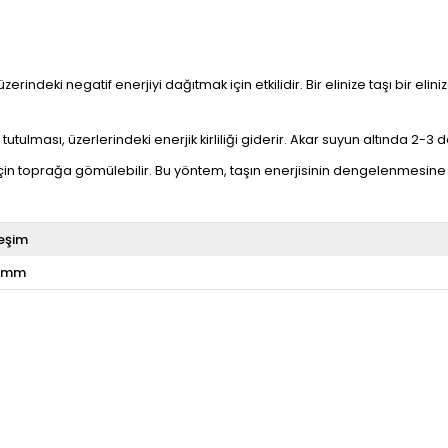
üzerindeki negatif enerjiyi dağıtmak için etkilidir. Bir elinize taşı bir e
utulması, üzerlerindeki enerjik kirliliği giderir. Akar suyun altında 2-3 da
çin toprağa gömülebilir. Bu yöntem, taşın enerjisinin dengelenmesine 
eşim
 mm