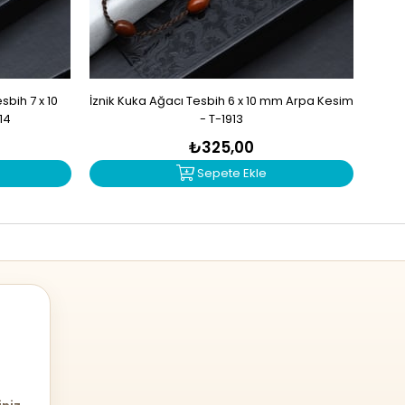
bih 7 x 10
İznik Kuka Ağacı Tesbih 6 x 10 mm Arpa Kesim
İzn
14
- T-1913
₺325,00
Sepete Ekle