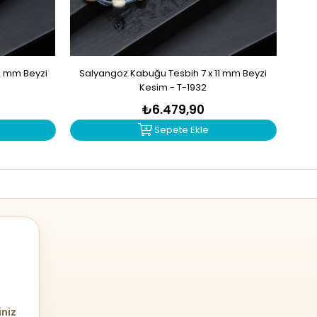
2 mm Beyzi
Salyangoz Kabuğu Tesbih 7 x 11 mm Beyzi
Zu
Kesim - T-1932
₺6.479,90
Sepete Ekle
iniz