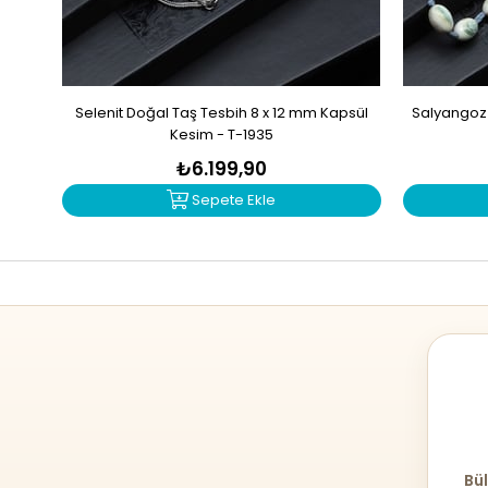
Selenit Doğal Taş Tesbih 8 x 12 mm Kapsül
Salyangoz 
Kesim - T-1935
₺6.199,90
Sepete Ekle
Bül