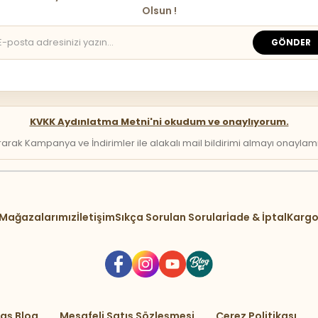
Olsun !
GÖNDER
KVKK Aydınlatma Metni'ni okudum ve onaylıyorum.
arak Kampanya ve İndirimler ile alakalı mail bildirimi almayı onaylamış 
Mağazalarımız
İletişim
Sıkça Sorulan Sorular
İade & İptal
Kargo
aş Blog
Mesafeli Satış Sözleşmesi
Çerez Politikası