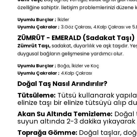
özelliğine sahiptir. İletişim problemlerinizi düzene 
Uyumlu Burçlar ;
İkizler
Uyumlu Çakralar ;
3.Göz Çakrası, 4.Kalp Çakrası ve 5
ZÜMRÜT - EMERALD (Sadakat Taşı)
Zümrüt Taşı,
sadakat, duyarlılık ve aşk taşıdır. Ye
duygusal bağların gelişmesine yardımcı olur.
Uyumlu Burçlar ;
Boğa, İkizler ve Koç
Uyumlu Çakralar ;
4.Kalp Çakrası
Doğal Taş Nasıl Arındırılır?
Tütsüleme:
Tütsü kullanarak yapılan e
elinize taşı bir elinize tütsüyü alıp 
Akan Su Altında Temizleme:
Doğal t
suyun altında 2-3 dakika yıkayarak ta
Toprağa Gömme:
Doğal taşlar, doğ