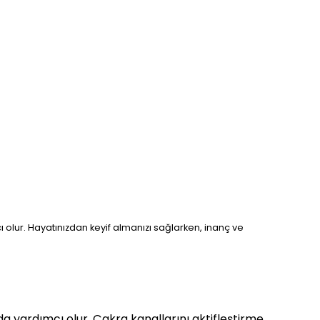
mcı olur. Hayatınızdan keyif almanızı sağlarken, inanç ve
 yardımcı olur. Çakra kanallarını aktifleştirme