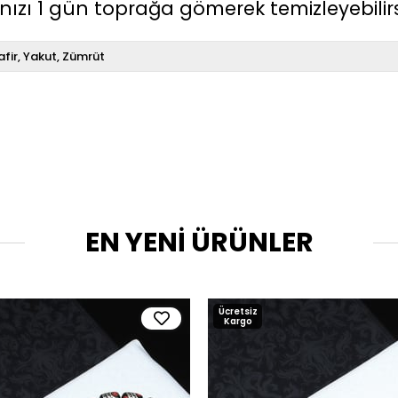
ızı 1 gün toprağa gömerek temizleyebilirs
afir
Yakut
Zümrüt
EN YENİ ÜRÜNLER
Ücretsiz
Kargo