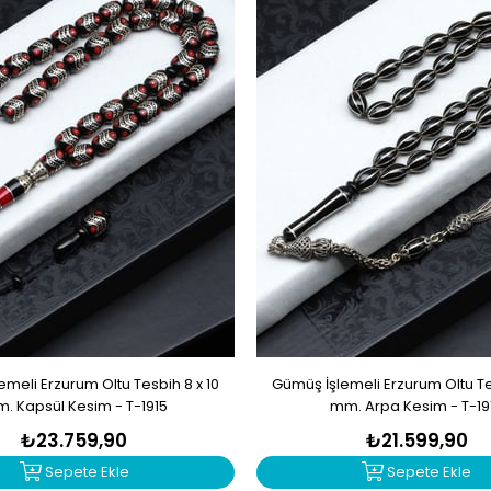
meli Erzurum Oltu Tesbih 8 x 10
Gümüş İşlemeli Erzurum Oltu Tes
. Kapsül Kesim - T-1915
mm. Arpa Kesim - T-19
₺23.759,90
₺21.599,90
Sepete Ekle
Sepete Ekle