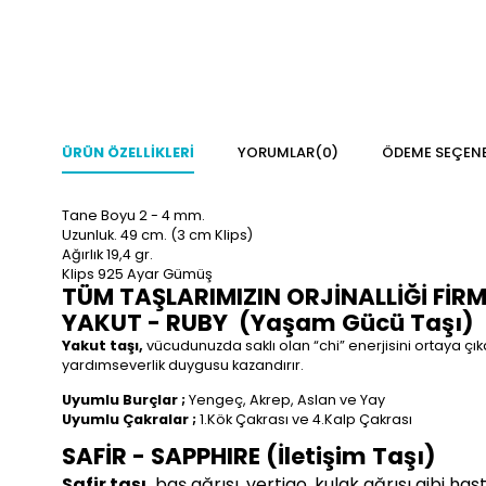
ÜRÜN ÖZELLIKLERI
YORUMLAR
(0)
ÖDEME SEÇENE
Tane Boyu 2 - 4
mm.
Uzunluk. 49
cm.
(3 cm Klips)
Ağırlık 19,4 gr.
Klips 925 Ayar Gümüş
TÜM TAŞLARIMIZIN ORJİNALLİĞİ FİR
YAKUT - RUBY
(Yaşam Gücü Taşı)
Yakut taşı,
vücudunuzda saklı olan “chi” enerjisini ortaya çıka
yardımseverlik duygusu kazandırır.
Uyumlu Burçlar ;
Yengeç, Akrep, Aslan ve Yay
Uyumlu Çakralar ;
1.Kök Çakrası ve 4.Kalp Çakrası
SAFİR - SAPPHIRE (İletişim Taşı)
Safir taşı,
baş ağrısı, vertigo, kulak ağrısı gibi hast