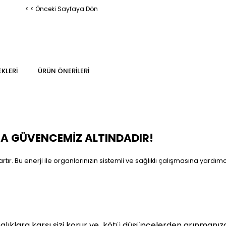
< < Önceki Sayfaya Dön
KLERI
ÜRÜN ÖNERILERI
MA GÜVENCEMİZ ALTINDADIR!
rtır. Bu enerji ile organlarınızın sistemli ve sağlıklı çalışmasına yardı
alıklara karşı sizi korur ve
kötü düşüncelerden arınmanızda