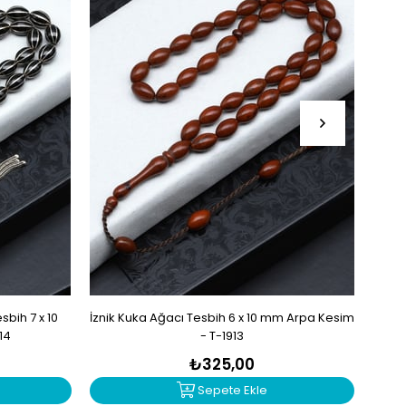
bih 7 x 10
İznik Kuka Ağacı Tesbih 6 x 10 mm Arpa Kesim
İzn
14
- T-1913
₺325,00
Sepete Ekle