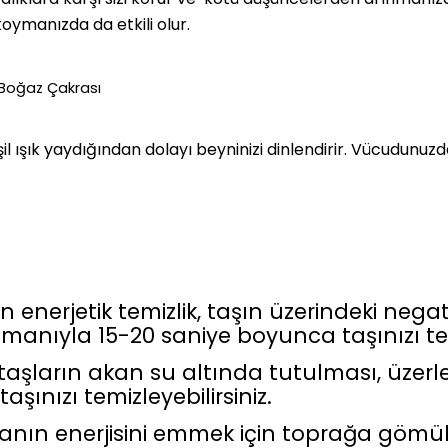
koymanızda da etkili olur.
.Boğaz Çakrası
şil ışık yaydığından dolayı beyninizi dinlendirir. Vücudunuzda
nerjetik temizlik, taşın üzerindeki negatif 
dumanıyla 15-20 saniye boyunca taşınızı tem
aşların akan su altında tutulması, üzerlerind
şınızı temizleyebilirsiniz.
anın enerjisini emmek için toprağa gömüleb