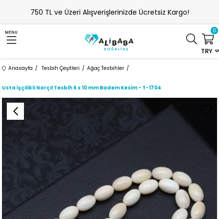
750 TL ve Üzeri Alışverişlerinizde Ücretsiz Kargo!
0
MENU
TRY
Anasayfa
Tesbih Çeşitleri
Ağaç Tesbihler
Usta İşçilikli Narçıl Tesbih 6 x 10 mm Badem Kesim - T-1704