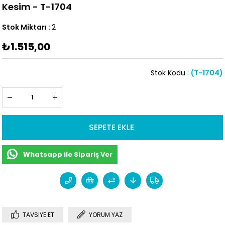
Kesim - T-1704
Stok Miktarı
:
2
₺1.515,00
Stok Kodu
(T-1704)
Whatsapp ile Sipariş Ver
TAVSIYE ET
YORUM YAZ