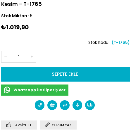
Kesim - T-1765
Stok Miktarı
:
5
₺1.019,90
Stok Kodu
(T-1765)
Whatsapp ile Sipariş Ver
TAVSIYE ET
YORUM YAZ