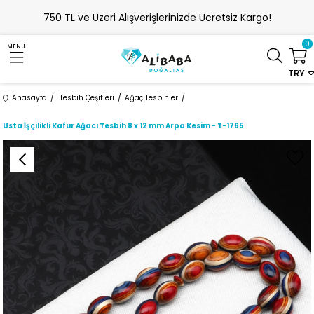
750 TL ve Üzeri Alışverişlerinizde Ücretsiz Kargo!
0
MENU
TRY
Anasayfa
Tesbih Çeşitleri
Ağaç Tesbihler
Usta İşçilikli Kafur Ağacı Tesbih 8 x 12 mm Arpa Kesim - T-1765