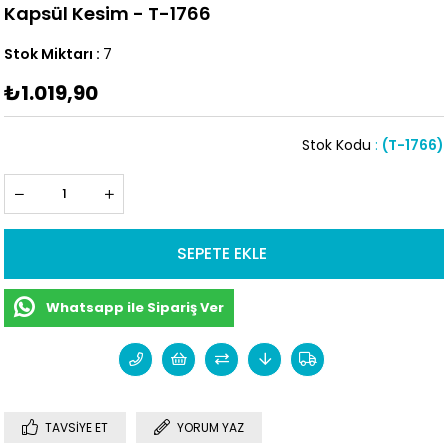
Kapsül Kesim - T-1766
Stok Miktarı
:
7
₺1.019,90
Stok Kodu
(T-1766)
Whatsapp ile Sipariş Ver
TAVSIYE ET
YORUM YAZ