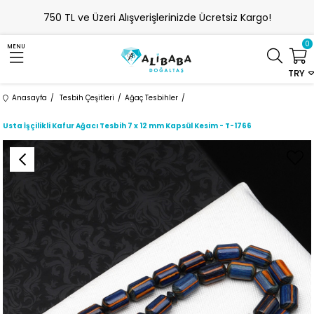
750 TL ve Üzeri Alışverişlerinizde Ücretsiz Kargo!
0
MENU
TRY
Anasayfa
Tesbih Çeşitleri
Ağaç Tesbihler
Usta İşçilikli Kafur Ağacı Tesbih 7 x 12 mm Kapsül Kesim - T-1766