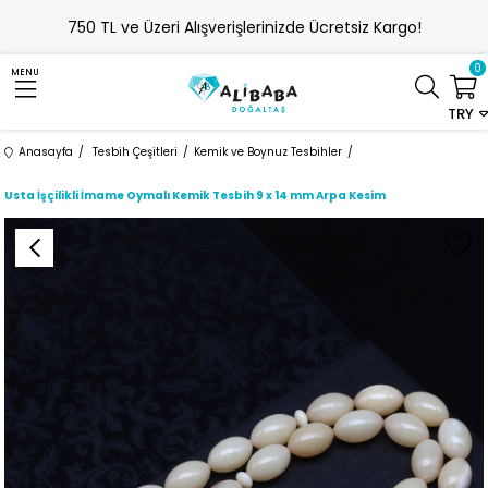
750 TL ve Üzeri Alışverişlerinizde Ücretsiz Kargo!
0
MENU
TRY
Anasayfa
Tesbih Çeşitleri
Kemik ve Boynuz Tesbihler
Usta İşçilikli İmame Oymalı Kemik Tesbih 9 x 14 mm Arpa Kesim