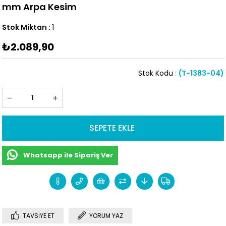
mm Arpa Kesim
Stok Miktarı
:
1
₺2.089,90
Stok Kodu
(T-1383-04)
Whatsapp ile Sipariş Ver
TAVSIYE ET
YORUM YAZ