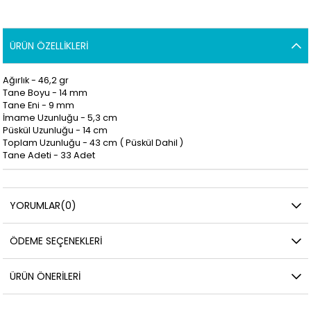
ÜRÜN ÖZELLIKLERI
Ağırlık - 46,2 gr
Tane Boyu - 14
mm
Tane Eni - 9
mm
İmame Uzunluğu - 5,3
cm
Püskül Uzunluğu - 14
cm
Toplam Uzunluğu - 43
cm ( Püskül Dahil )
Tane Adeti - 33
Adet
YORUMLAR
(0)
ÖDEME SEÇENEKLERI
ÜRÜN ÖNERILERI