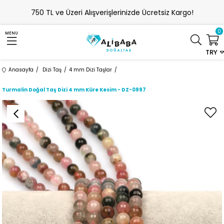
750 TL ve Üzeri Alışverişlerinizde Ücretsiz Kargo!
0
MENU
TRY
Anasayfa
Dizi Taş
4 mm Dizi Taşlar
Turmalin Doğal Taş Dizi 4 mm Küre Kesim - DZ-0997