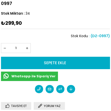
0997
Stok Miktarı
:
34
₺299,90
Stok Kodu
(DZ-0997)
Whatsapp ile Sipariş Ver
TAVSIYE ET
YORUM YAZ