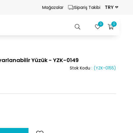
TRY
Mağazalar
Sipariş Takibi
0
0
arlanabilir Yüzük - YZK-0149
Stok Kodu
(YZK-0155)