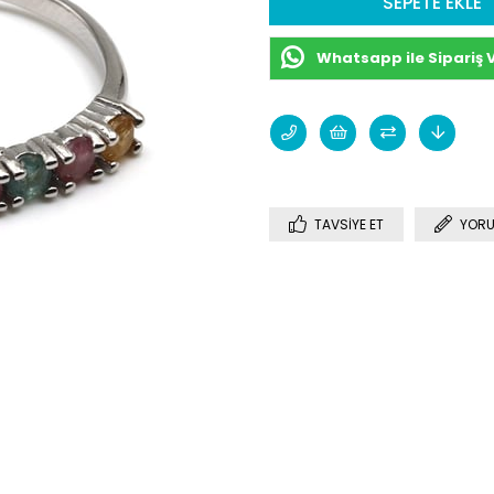
Whatsapp ile Sipariş 
TAVSIYE ET
YORU