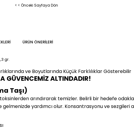
< < Önceki Sayfaya Dön
KLERI
ÜRÜN ÖNERILERI
,3
gr.
klarında ve Boyutlarında Küçük Farklılıklar Gösterebilir
MA GÜVENCEMİZ ALTINDADIR!
ma Taşı)
ı toksinlerden arındırarak temizler. Belirli bir hedefe odakl
e gelmenizde yardımcı olur. Konsantrasyonu ve sezgileri ar
sı