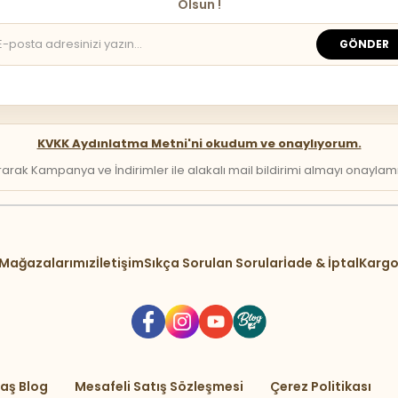
Olsun !
GÖNDER
KVKK Aydınlatma Metni'ni okudum ve onaylıyorum.
arak Kampanya ve İndirimler ile alakalı mail bildirimi almayı onaylamış 
Mağazalarımız
İletişim
Sıkça Sorulan Sorular
İade & İptal
Kargo
aş Blog
Mesafeli Satış Sözleşmesi
Çerez Politikası