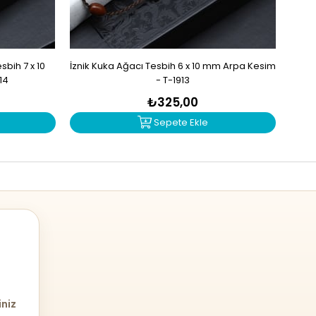
bih 7 x 10
İznik Kuka Ağacı Tesbih 6 x 10 mm Arpa Kesim
İzn
14
- T-1913
₺325,00
Sepete Ekle
iniz