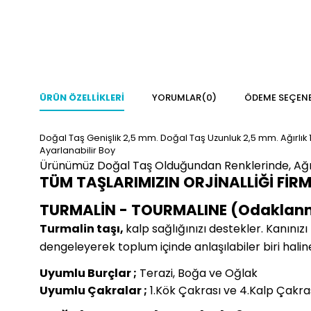
ÜRÜN ÖZELLIKLERI
YORUMLAR
(0)
ÖDEME SEÇENE
Doğal Taş Genişlik 2,5 mm. Doğal Taş Uzunluk 2,5 mm. Ağırlık 1
Ayarlanabilir Boy
Ürünümüz Doğal Taş Olduğundan Renklerinde, Ağırlı
TÜM TAŞLARIMIZIN ORJİNALLİĞİ FİR
TURMALİN - TOURMALINE (Odaklan
Turmalin taşı,
kalp sağlığınızı destekler. Kanınız
dengeleyerek toplum içinde anlaşılabiler biri halin
Uyumlu Burçlar ;
Terazi, Boğa ve Oğlak
Uyumlu Çakralar ;
1.Kök Çakrası ve 4.Kalp Çakra