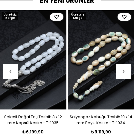
EN YENİ ÜRÜNLER
Ücretsiz
Ücretsiz
Kargo
Kargo
Selenit Doğal Taş Tesbih 8 x 12
Salyangoz Kabuğu Tesbih 10 x 14
mm Kapsül Kesim - T-1935
mm Beyzi Kesim - T-1934
₺6.199,90
₺9.119,90