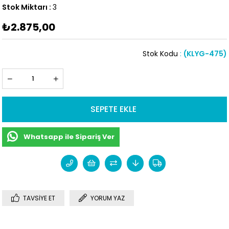
Stok Miktarı
:
3
₺2.875,00
Stok Kodu
(KLYG-475)
Whatsapp ile Sipariş Ver
TAVSIYE ET
YORUM YAZ