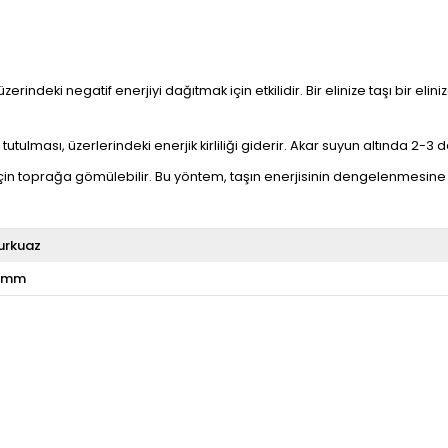
üzerindeki negatif enerjiyi dağıtmak için etkilidir. Bir elinize taşı bir e
utulması, üzerlerindeki enerjik kirliliği giderir. Akar suyun altında 2-3 da
çin toprağa gömülebilir. Bu yöntem, taşın enerjisinin dengelenmesine 
urkuaz
 mm