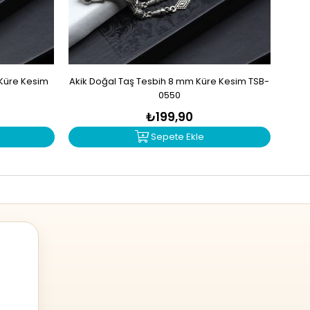
 Küre Kesim
Akik Doğal Taş Tesbih 8 mm Küre Kesim TSB-
Sit
0550
₺199,90
Sepete Ekle