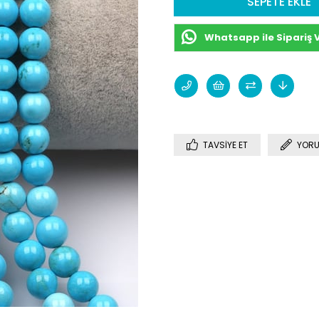
Whatsapp ile Sipariş 
TAVSIYE ET
YORU