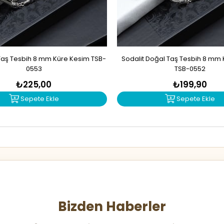
Taş Tesbih 8 mm Küre Kesim TSB-
Sodalit Doğal Taş Tesbih 8 mm
0553
TSB-0552
₺225,00
₺199,90
Sepete Ekle
Sepete Ekle
Bizden Haberler