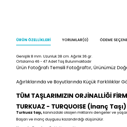
ÜRÜN ÖZELLIKLERI
YORUMLAR
(0)
ÖDEME SEÇENE
Genişlik 8 mm. Uzunluk 38 cm. Ağırlık 36 gr.
Ortalama 46 - 47 Adet Taş Bulunmaktadır
Ürün Fotoğrafı Temsili Fotoğraftır, Ürünümüz Doğ
Ağırlıklarında ve Boyutlarında Küçük Farklılıklar Gö
TÜM TAŞLARIMIZIN ORJİNALLİĞİ FİR
TURKUAZ - TURQUOISE (İnanç Taşı)
Turkuaz taşı,
kanınızdaki oksijen miktarını dengeler ve yaş
Başarı ve inanç duygusu kazandırdığı düşünülür.