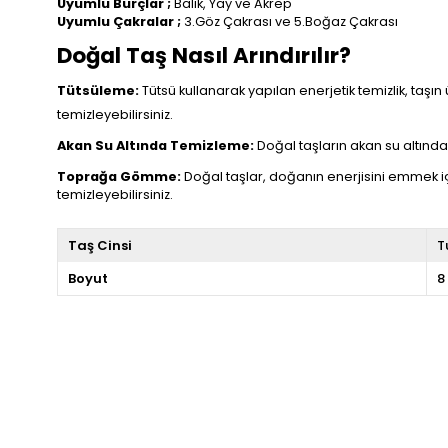
Uyumlu Burçlar ;
Balık, Yay ve Akrep
Uyumlu Çakralar ;
3.Göz Çakrası ve 5.Boğaz Çakrası
Doğal Taş Nasıl Arındırılır?
Tütsüleme:
Tütsü kullanarak yapılan enerjetik temizlik, taşın 
temizleyebilirsiniz.
Akan Su Altında Temizleme:
Doğal taşların akan su altında t
Toprağa Gömme:
Doğal taşlar, doğanın enerjisini emmek i
temizleyebilirsiniz.
Taş Cinsi
T
Boyut
8