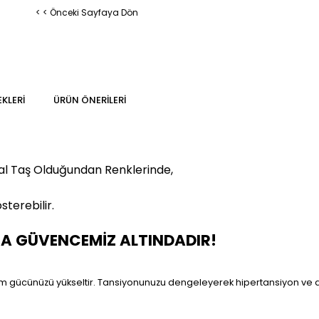
< < Önceki Sayfaya Dön
KLERI
ÜRÜN ÖNERILERI
al Taş Olduğundan Renklerinde,
sterebilir.
MA GÜVENCEMİZ ALTINDADIR!
am gücünüzü yükseltir. Tansiyonunuzu dengeleyerek hipertansiyon ve d