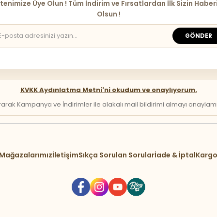
tenimize Üye Olun ! Tüm İndirim ve Fırsatlardan İlk Sizin Haber
Olsun !
GÖNDER
KVKK Aydınlatma Metni'ni okudum ve onaylıyorum.
arak Kampanya ve İndirimler ile alakalı mail bildirimi almayı onaylamış 
Mağazalarımız
İletişim
Sıkça Sorulan Sorular
İade & İptal
Kargo