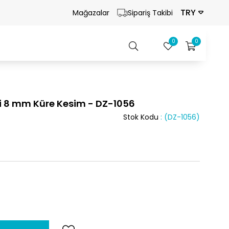
TRY
Mağazalar
Sipariş Takibi
0
0
zi 8 mm Küre Kesim - DZ-1056
Stok Kodu
(DZ-1056)