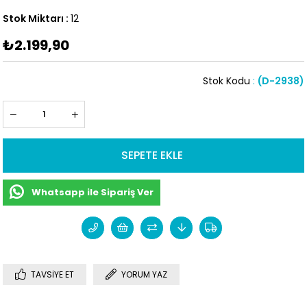
Stok Miktarı
:
12
₺2.199,90
Stok Kodu
(D-2938)
Whatsapp ile Sipariş Ver
TAVSIYE ET
YORUM YAZ