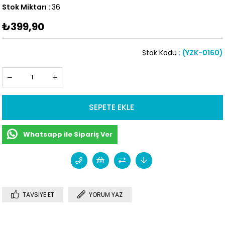
Stok Miktarı
:
36
₺399,90
Stok Kodu
(YZK-0160)
Whatsapp ile Sipariş Ver
TAVSIYE ET
YORUM YAZ