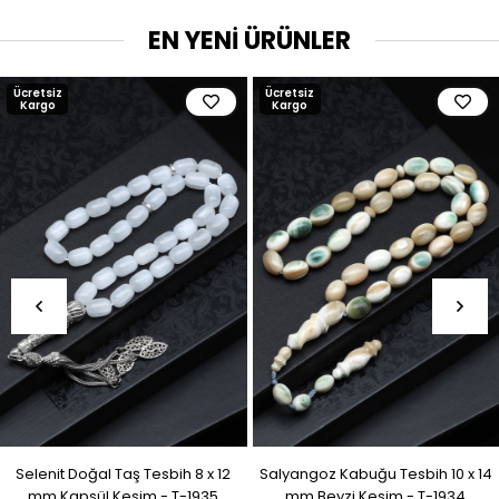
EN YENİ ÜRÜNLER
Ücretsiz
Ücretsiz
Kargo
Kargo
Selenit Doğal Taş Tesbih 8 x 12
Salyangoz Kabuğu Tesbih 10 x 14
mm Kapsül Kesim - T-1935
mm Beyzi Kesim - T-1934