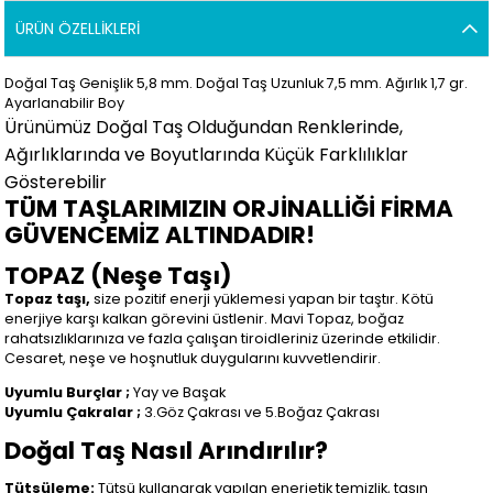
ÜRÜN ÖZELLIKLERI
Doğal Taş Genişlik 5,8 mm. Doğal Taş Uzunluk 7,5 mm. Ağırlık 1,7
gr.
Ayarlanabilir Boy
Ürünümüz Doğal Taş Olduğundan Renklerinde,
Ağırlıklarında ve Boyutlarında Küçük Farklılıklar
Gösterebilir
TÜM TAŞLARIMIZIN ORJİNALLİĞİ FİRMA
GÜVENCEMİZ ALTINDADIR!
TOPAZ (Neşe Taşı)
Topaz taşı,
size pozitif enerji yüklemesi yapan bir taştır. Kötü
enerjiye karşı kalkan görevini üstlenir. Mavi Topaz, boğaz
rahatsızlıklarınıza ve fazla çalışan tiroidleriniz üzerinde etkilidir.
Cesaret, neşe ve hoşnutluk duygularını kuvvetlendirir.
Uyumlu Burçlar ;
Yay ve Başak
Uyumlu Çakralar ;
3.Göz Çakrası ve 5.Boğaz Çakrası
Doğal Taş Nasıl Arındırılır?
Tütsüleme:
Tütsü kullanarak yapılan enerjetik temizlik, taşın