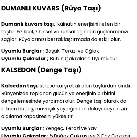
DUMANLI KUVARS (Rüya Taşı)
Dumanlı kuvars taşı,
kâinatın enerjisini ileten bir
taştır. Fiziksel, zihinsel ve ruhsal açından güçlenmenizi
sağlar. Rüyalarınızı berraklaştırmada da etkili olur.
Uyumlu Burçlar ;
Başak, Terazi ve Oğlak
Uyumlu Çakralar ;
Bütün Çakralarla Uyumludur
KALSEDON (Denge Taşı)
Kalsedon taşı,
strese karşı etkili olan taşlardan biridir.
Bünyenizde toplanan gücün ve enerjinin birbirini
dengelemesinde yardımcı olur. Denge taşı olarak da
bilinen bu taş, mavi ışık yaydığından dolayı beyninizin
algılama kapasitesini yükseltir.
Uyumlu Burçlar ;
Yengeç, Terazi ve Yay
Uyumlu Çakralar ;
5.Boğaz Çakrası ve 3.Göz Çakrası