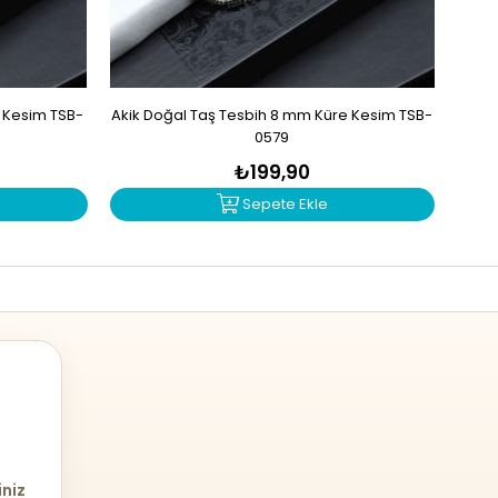
e Kesim TSB-
Akik Doğal Taş Tesbih 8 mm Küre Kesim TSB-
Mad
0579
₺199,90
Sepete Ekle
iniz