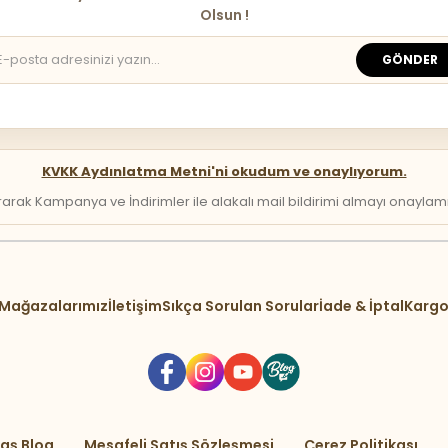
Olsun !
GÖNDER
KVKK Aydınlatma Metni'ni okudum ve onaylıyorum.
arak Kampanya ve İndirimler ile alakalı mail bildirimi almayı onaylamış 
Mağazalarımız
İletişim
Sıkça Sorulan Sorular
İade & İptal
Kargo
aş Blog
Mesafeli Satış Sözleşmesi
Çerez Politikası