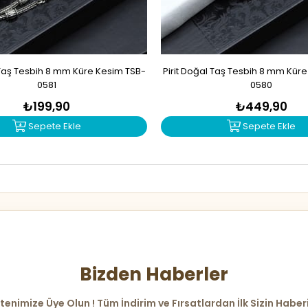
Taş Tesbih 8 mm Küre Kesim TSB-
Pirit Doğal Taş Tesbih 8 mm Kür
0581
0580
₺199,90
₺449,90
Sepete Ekle
Sepete Ekle
Bizden Haberler
tenimize Üye Olun ! Tüm İndirim ve Fırsatlardan İlk Sizin Haber