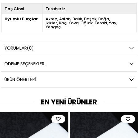
Taş Cinsi
Terahertz
Uyumlu Burçlar
Akrep
Aslan
Balık
Başak
Boğa
İkizler
Koç
Kova
Oğlak
Terazi
Yay
Yengeç
YORUMLAR
(0)
ÖDEME SEÇENEKLERI
ÜRÜN ÖNERILERI
EN YENİ ÜRÜNLER