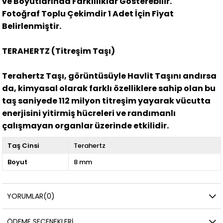
ve Boyutlarında Farklılıklar Gösterebilir.
Fotoğraf Toplu Çekimdir 1 Adet İçin Fiyat
Belirlenmiştir.
TERAHERTZ (Titreşim Taşı)
Terahertz Taşı, görüntüsüyle Havlit Taşını andırsa
da, kimyasal olarak farklı özelliklere sahip olan bu
taş saniyede 112 milyon titreşim yayarak vücutta
enerjisini yitirmiş hücreleri ve randımanlı
çalışmayan organlar üzerinde etkilidir.
Taş Cinsi
Terahertz
Boyut
8 mm
YORUMLAR
(0)
ÖDEME SEÇENEKLERI