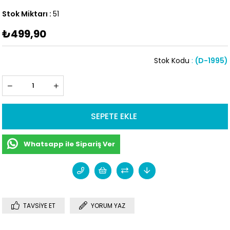
Stok Miktarı
:
51
₺499,90
Stok Kodu
(D-1995)
Whatsapp ile Sipariş Ver
TAVSIYE ET
YORUM YAZ