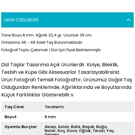
ÜRÜN ÖZELLIKLERI
Tane Boyu 8
mm. Ağırlık 32,4 gr. Uzunluk 39 cm.
Ortalama 46
- 48
Adet Taş Bulunmaktadır.
Fotoğraf Toplu Çekimdir 1 Dizi İçin Fiyat Belirlenmiştir.
Dizi Taşlar Tasarıma Açık Ürünlerdir. Kolye, Bileklik,
Tesbih ve Küpe Gibi Aksesuarlar Tasarlayabilirsiniz.
Ürün Fotoğrafı Temsili Fotoğraftır, Ürünümüz Doğal Taş
Olduğundan Renklerinde, Ağırlıklarında ve Boyutlarında
Küçük Farklılıklar Gösterebilir.v
Taş Cinsi
Terahertz
Boyut
8 mm
Uyumlu Burçlar
Akrep
Aslan
Balık
Başak
Boğa
İkizler
Koç
Kova
Oğlak
Terazi
Yay
Yengeç