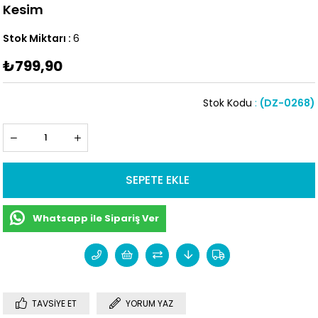
Kesim
Stok Miktarı
:
6
₺799,90
Stok Kodu
(DZ-0268)
Whatsapp ile Sipariş Ver
TAVSIYE ET
YORUM YAZ